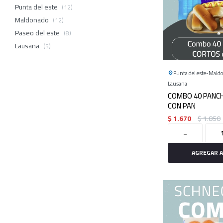
Punta del este
(12)
Maldonado
(12)
Paseo del este
(8)
Lausana
(5)
Punta del este
Mald
Lausana
COMBO 40 PANC
CON PAN
$
1.670
$
1.850
-