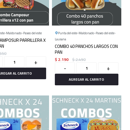
este
Maldonado
Paseo del este
Punta del este
Maldonado
Paseo del este
AMPOSUR PARRILLERA X
Lausana
AN
COMBO 40 PANCHOS LARGOS CON
PAN
550
$
2.190
$
2.490
+
-
+