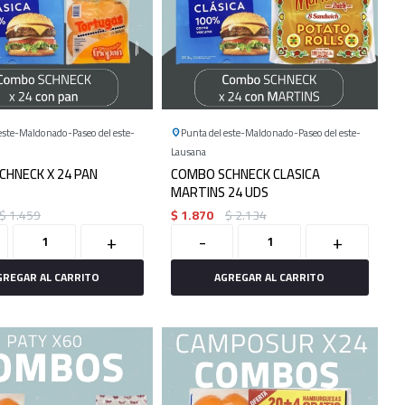
este
Maldonado
Paseo del este
Punta del este
Maldonado
Paseo del este
Lausana
CHNECK X 24 PAN
COMBO SCHNECK CLASICA
MARTINS 24 UDS
$
1.459
$
1.870
$
2.134
+
-
+