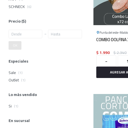
SCHNECK
(6)
Precio
($)
Punta del este
Mald
COMBO DOLFINA 
OK
$
1.990
$
2.340
-
Especiales
Sale
(1)
Outlet
(1)
Lo más vendido
Si
(1)
En sucursal