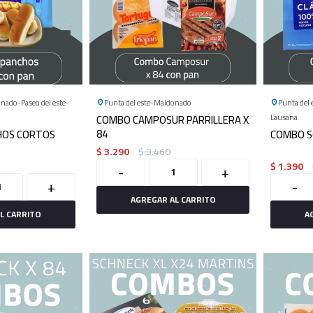
onado
Paseo del este
Punta del este
Maldonado
Punta del 
COMBO CAMPOSUR PARRILLERA X
Lausana
84
HOS CORTOS
COMBO S
$
3.290
$
3.460
$
1.390
-
+
+
-