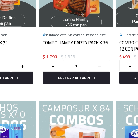
onado
Punta del este
Maldonado
Paseo del este
Punta del 
X 72
COMBO HAMBY PARTY PACK X 36
COMBO C
12 CON P
$
1.790
$
1.939
$
499
$
+
-
+
-