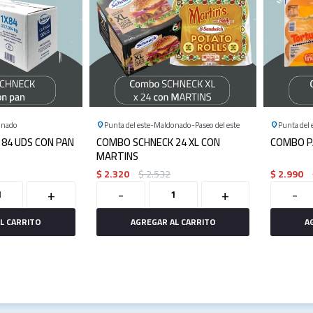
onado
Punta del este
Maldonado
Paseo del este
Punta del 
84 UDS CON PAN
COMBO SCHNECK 24 XL CON
COMBO P
MARTINS
$
2.320
$
2.532
$
2.990
+
-
+
-