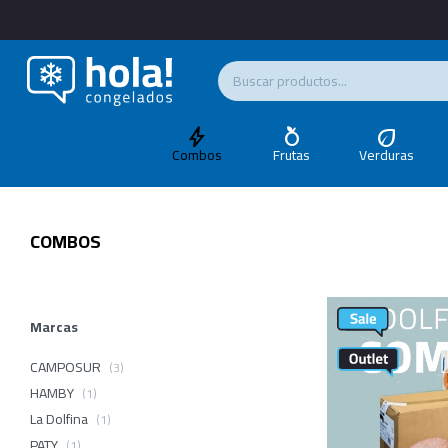
Combos
Frutas
Verduras
COMBOS
Marcas
CAMPOSUR
(3)
HAMBY
(1)
La Dolfina
(1)
PATY
(1)