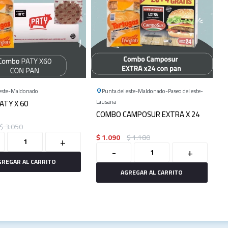
este
Maldonado
Punta del este
Maldonado
Paseo del este
ATY X 60
Lausana
COMBO CAMPOSUR EXTRA X 24
$
3.050
$
1.090
$
1.180
+
-
+