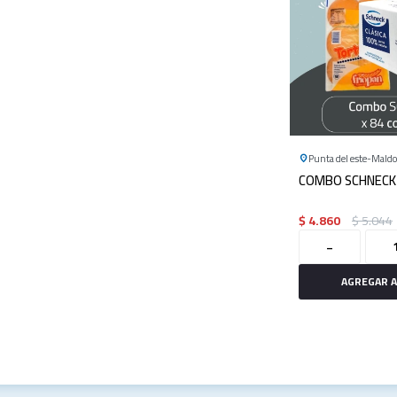
Punta del este
Mald
COMBO SCHNECK 
$
4.860
$
5.044
-