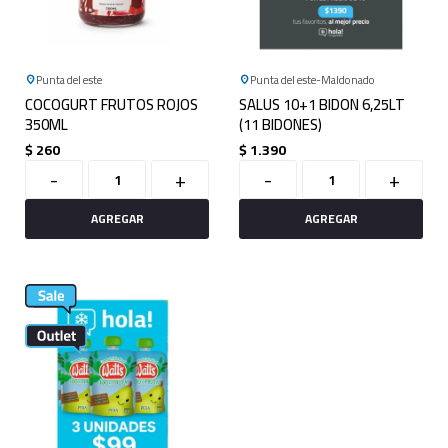
Punta del este
Punta del este
Maldonado
COCOGURT FRUTOS ROJOS
SALUS 10+1 BIDON 6,25LT
350ML
(11 BIDONES)
$
260
$
1.390
-
+
-
+