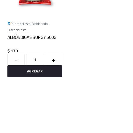
Punta del este
Maldonado
Paseo del este
ALBÓNDIGAS BURGY 500G
$
179
-
+