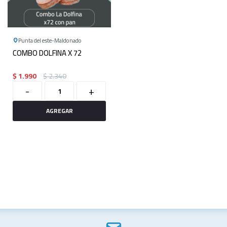
Punta del este
Maldonado
COMBO DOLFINA X 72
$
1.990
$
2.340
-
+