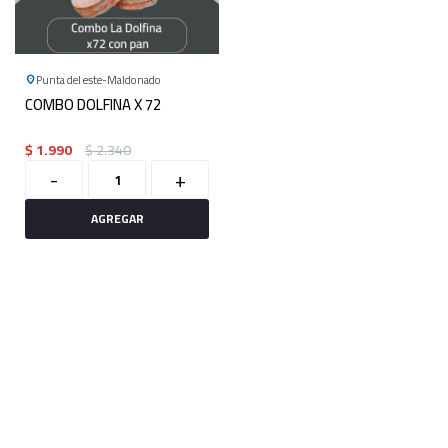
Punta del este
Maldonado
COMBO DOLFINA X 72
$
1.990
$
2.340
-
+