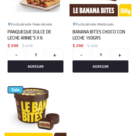
Punta del este
Paseo del este
Punta del este
Maldonado
PANQUEQUE DULCE DE
BANANA BITES CHOCO CON
LECHE ANNIE´S X 6
LECHE 150GRS
$
399
$
479
$
290
$
320
-
+
-
+