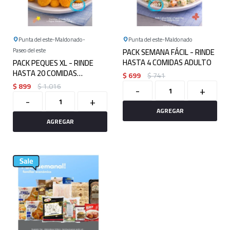
Punta del este
Maldonado
Punta del este
Maldonado
Paseo del este
PACK SEMANA FÁCIL - RINDE
HASTA 4 COMIDAS ADULTO
PACK PEQUES XL - RINDE
HASTA 20 COMIDAS
$
699
$
741
INFANTILES
$
899
$
1.016
-
+
-
+