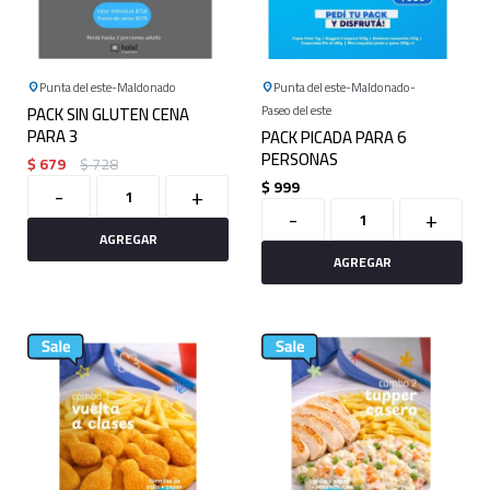
Punta del este
Maldonado
Punta del este
Maldonado
PACK SIN GLUTEN CENA
Paseo del este
PARA 3
PACK PICADA PARA 6
PERSONAS
$
679
$
728
$
999
-
+
-
+