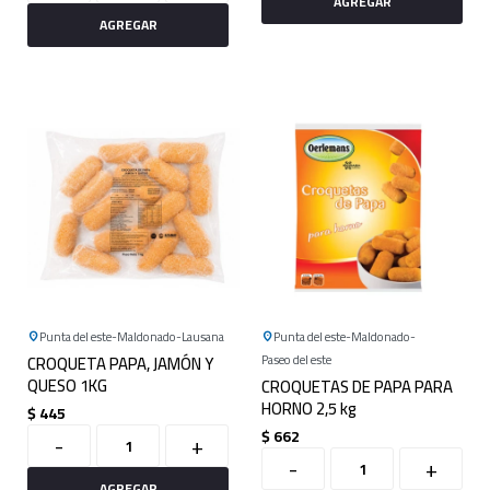
Punta del este
Maldonado
Lausana
Punta del este
Maldonado
CROQUETA PAPA, JAMÓN Y
Paseo del este
QUESO 1KG
CROQUETAS DE PAPA PARA
HORNO 2,5 kg
$
445
$
662
-
+
-
+