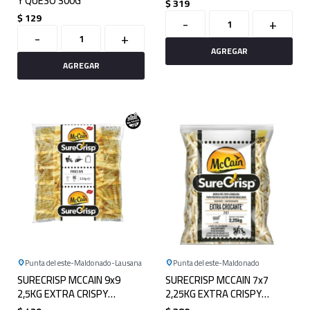
Y QUESO 300G
$
319
$
129
-
+
-
+
Punta del este
Maldonado
Lausana
Punta del este
Maldonado
SURECRISP MCCAIN 9x9
SURECRISP MCCAIN 7x7
2,5KG EXTRA CRISPY
2,25KG EXTRA CRISPY
CROCANTE
CROCANTE