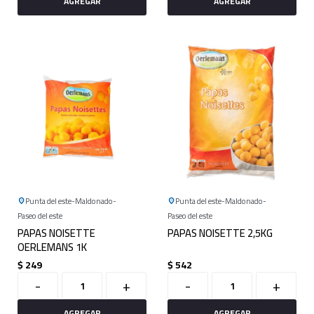
Punta del este
Maldonado
Punta del este
Maldonado
Paseo del este
Paseo del este
PAPAS NOISETTE
PAPAS NOISETTE 2,5KG
OERLEMANS 1K
$
249
$
542
-
+
-
+