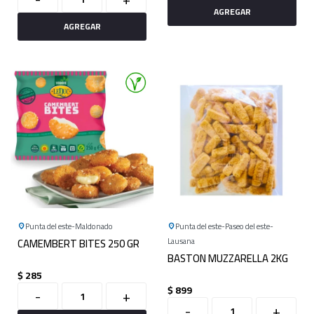
Punta del este
Maldonado
Punta del este
Paseo del este
CAMEMBERT BITES 250 GR
Lausana
BASTON MUZZARELLA 2KG
$
285
$
899
-
+
-
+