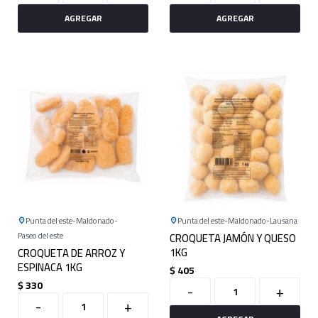
Punta del este
Maldonado
Punta del este
Maldonado
Lausana
Paseo del este
CROQUETA JAMÓN Y QUESO
1KG
CROQUETA DE ARROZ Y
ESPINACA 1KG
$
405
$
330
-
+
-
+