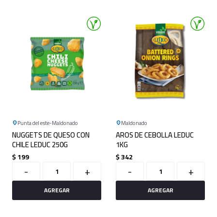
Punta del este
Maldonado
Maldonado
NUGGETS DE QUESO CON
AROS DE CEBOLLA LEDUC
CHILE LEDUC 250G
1KG
$
199
$
342
-
+
-
+