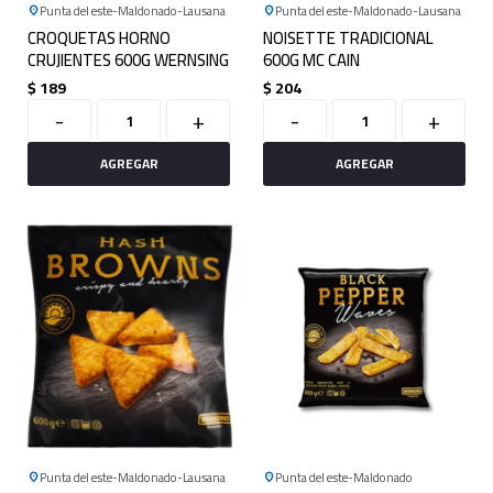
Punta del este
Maldonado
Lausana
Punta del este
Maldonado
Lausana
CROQUETAS HORNO
NOISETTE TRADICIONAL
CRUJIENTES 600G WERNSING
600G MC CAIN
$
189
$
204
-
+
-
+
Punta del este
Maldonado
Lausana
Punta del este
Maldonado