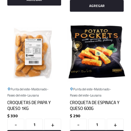
Punta del este
Maldonado
Punta del este
Maldonado
Paseo del este
Lausana
Paseo del este
Lausana
CROQUETAS DE PAPA Y
CROQUETA DE ESPINACA Y
QUESO 1KG
QUESO 600G
$
330
$
290
-
+
-
+