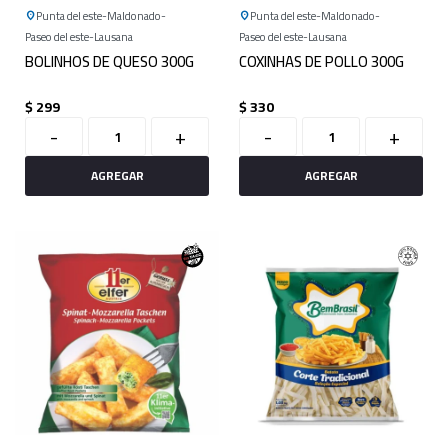
Punta del este
Maldonado
Punta del este
Maldonado
Paseo del este
Lausana
Paseo del este
Lausana
BOLINHOS DE QUESO 300G
COXINHAS DE POLLO 300G
$
299
$
330
-
+
-
+