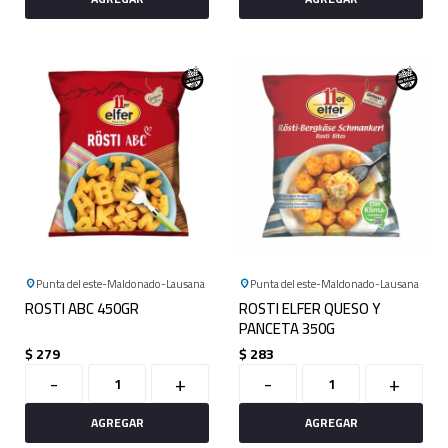
Punta del este
Maldonado
Lausana
Punta del este
Maldonado
Lausana
ROSTI ABC 450GR
ROSTI ELFER QUESO Y
PANCETA 350G
$
279
$
283
-
+
-
+