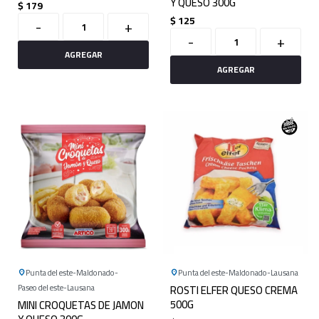
Y QUESO 300G
$
179
$
125
-
+
-
+
Punta del este
Maldonado
Punta del este
Maldonado
Lausana
Paseo del este
Lausana
ROSTI ELFER QUESO CREMA
500G
MINI CROQUETAS DE JAMON