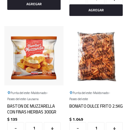
Punta del este
Maldonado
Punta del este
Maldonado
Paseo del este
Lausana
Paseo del este
BASTON DE MUZZARELLA
BONIATO DULCE FRITO 2.5KG
CON FINAS HIERBAS 300GR
$
135
$
1.049
-
+
-
+