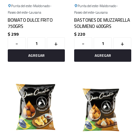
Punta del este
Maldonado
Punta del este
Maldonado
Paseo del este
Lausana
Paseo del este
Lausana
BONIATO DULCE FRITO
BASTONES DE MUZZARELLA
750GRS
SOLIMENO 400GRS
$
299
$
220
-
+
-
+