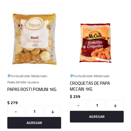
Punta del este
Maldonado
Punta del este
Maldonado
Paseo del este
Lausana
CROQUETAS DE PAPA
MCCAIN 1KG
PAPAS ROSTI POMUNI 1KG
$
239
$
279
-
+
-
+