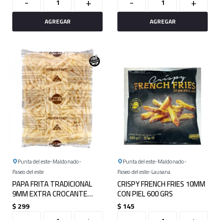
-
+
-
+
Punta del este
Maldonado
Punta del este
Maldonado
Paseo del este
Paseo del este
Lausana
PAPA FRITA TRADICIONAL
CRISPY FRENCH FRIES 10MM
9MM EXTRA CROCANTE
CON PIEL 600 GRS
2,5kg
$
299
$
145