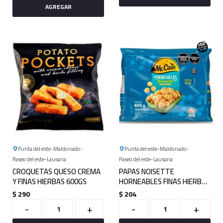
Punta del este
Maldonado
Punta del este
Maldonado
Paseo del este
Lausana
Paseo del este
Lausana
CROQUETAS QUESO CREMA
PAPAS NOISETTE
Y FINAS HIERBAS 600GS
HORNEABLES FINAS HIERBAS
600G
$
290
$
204
-
+
-
+