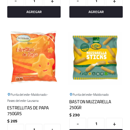
-
+
-
+
Punta del este
Maldonado
Punta del este
Maldonado
Paseo del este
Lausana
BASTON MUZZARELLA
250GR
ESTRELLITAS DE PAPA
750GRS
$
230
$
205
-
+
-
+