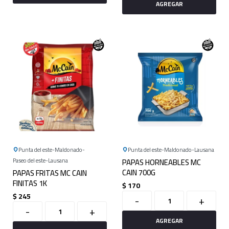
Punta del este
Maldonado
Punta del este
Maldonado
Lausana
Paseo del este
Lausana
PAPAS HORNEABLES MC
CAIN 700G
PAPAS FRITAS MC CAIN
FINITAS 1K
$
170
$
245
-
+
-
+