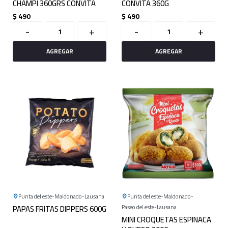
CHAMPI 360GRS CONVITA
CONVITA 360G
$
490
$
490
-
+
-
+
Punta del este
Maldonado
Lausana
Punta del este
Maldonado
PAPAS FRITAS DIPPERS 600G
Paseo del este
Lausana
MINI CROQUETAS ESPINACA