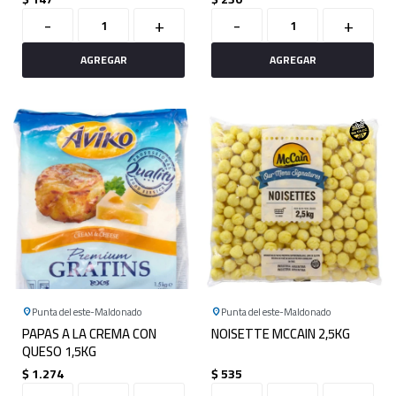
-
+
-
+
Punta del este
Maldonado
Punta del este
Maldonado
PAPAS A LA CREMA CON
NOISETTE MCCAIN 2,5KG
QUESO 1,5KG
$
1.274
$
535