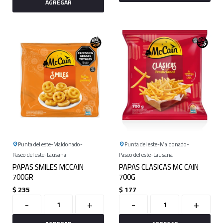
Punta del este
Maldonado
Punta del este
Maldonado
Paseo del este
Lausana
Paseo del este
Lausana
PAPAS SMILES MCCAIN
PAPAS CLASICAS MC CAIN
700GR
700G
$
235
$
177
-
+
-
+