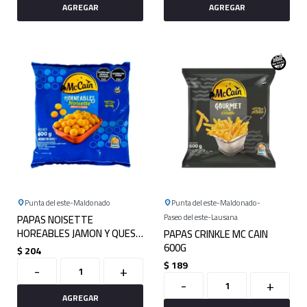
Punta del este
Maldonado
Punta del este
Maldonado
PAPAS NOISETTE
Paseo del este
Lausana
HOREABLES JAMON Y QUESO
PAPAS CRINKLE MC CAIN
MC CAIN 600G
600G
$
204
$
189
-
+
-
+