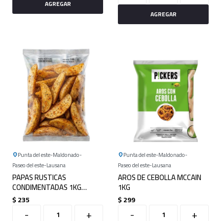
Punta del este
Maldonado
Punta del este
Maldonado
Paseo del este
Lausana
Paseo del este
Lausana
PAPAS RUSTICAS
AROS DE CEBOLLA MCCAIN
CONDIMENTADAS 1KG
1KG
(WEDGES)
$
235
$
299
-
+
-
+