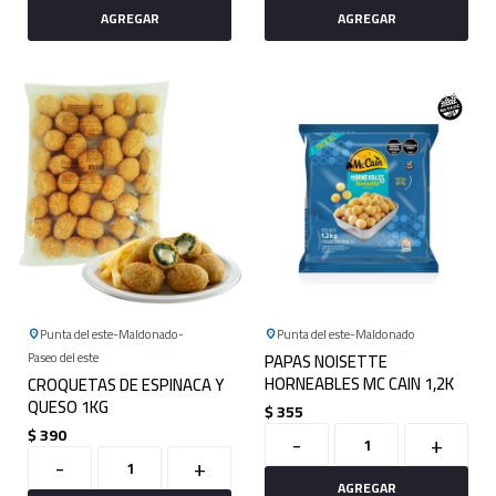
Punta del este
Maldonado
Punta del este
Maldonado
Paseo del este
PAPAS NOISETTE
HORNEABLES MC CAIN 1,2K
CROQUETAS DE ESPINACA Y
QUESO 1KG
$
355
$
390
-
+
-
+