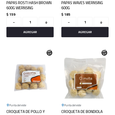
PAPAS ROSTI HASH BROWN
PAPAS WAVES WERNSING
600G WERNSING
600G
$
159
$
185
-
+
-
+
Punta del este
Punta del este
CROQUETA DE POLLO Y
CROQUETA DE BONDIOLA