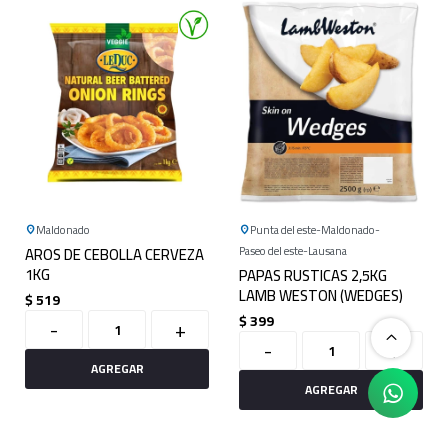
Maldonado
Punta del este
Maldonado
AROS DE CEBOLLA CERVEZA
Paseo del este
Lausana
1KG
PAPAS RUSTICAS 2,5KG
LAMB WESTON (WEDGES)
$
519
$
399
-
+
-
+