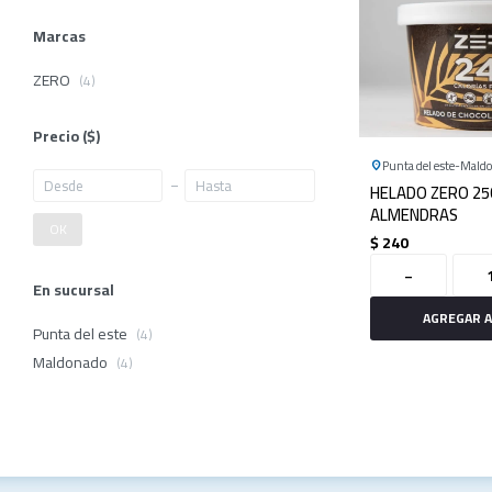
Marcas
ZERO
(4)
Precio
($)
Punta del este
Mald
HELADO ZERO 2
ALMENDRAS
OK
$
240
-
En sucursal
Punta del este
(4)
Maldonado
(4)