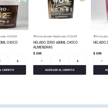
onado
KOSHER
Punta del este
Maldonado
KOSHER
Punta del 
50ML CHOCO
HELADO ZERO 480ML CHOCO
HELADO 
ALMENDRAS
$
395
$
395
+
-
+
-