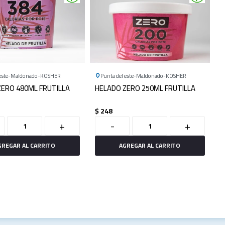
este
Maldonado
KOSHER
Punta del este
Maldonado
KOSHER
ZERO 480ML FRUTILLA
HELADO ZERO 250ML FRUTILLA
$
248
+
-
+