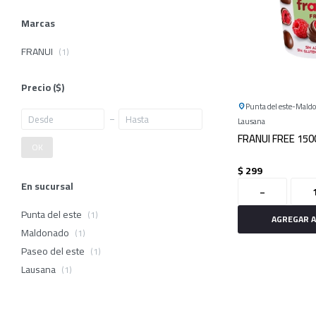
Marcas
FRANUI
(1)
Precio
($)
Punta del este
Mald
Lausana
FRANUI FREE 150
OK
$
299
En sucursal
-
Punta del este
(1)
Maldonado
(1)
Paseo del este
(1)
Lausana
(1)