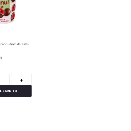
onado
Paseo del este
G
+