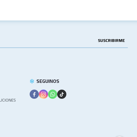
SUSCRIBIRME
SEGUINOS




LUCIONES