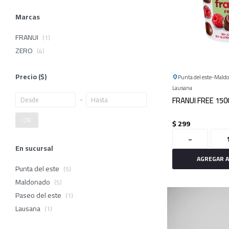
Marcas
FRANUI
(1)
ZERO
(4)
Precio
($)
Punta del este
Mald
Lausana
FRANUI FREE 150
OK
$
299
-
En sucursal
Punta del este
(5)
Maldonado
(5)
Paseo del este
(1)
Lausana
(1)