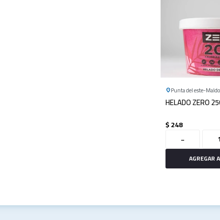
Punta del este
Mald
HELADO ZERO 25
$
248
-