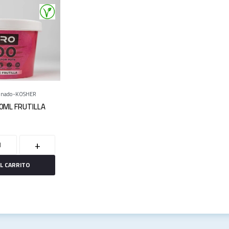
onado
KOSHER
0ML FRUTILLA
+