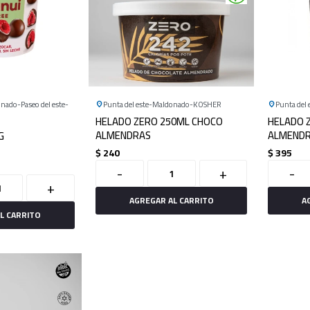
onado
Paseo del este
Punta del este
Maldonado
KOSHER
Punta del 
HELADO ZERO 250ML CHOCO
HELADO 
ALMENDRAS
ALMEND
G
$
240
$
395
-
+
-
+