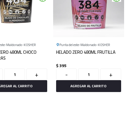
este
Maldonado
KOSHER
Punta del este
Maldonado
KOSHER
ZERO 480ML CHOCO
HELADO ZERO 480ML FRUTILLA
RAS
$
395
+
-
+