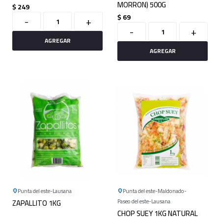
MORRON) 500G
$
249
$
69
-
+
-
+
Punta del este
Lausana
Punta del este
Maldonado
ZAPALLITO 1KG
Paseo del este
Lausana
CHOP SUEY 1KG NATURAL