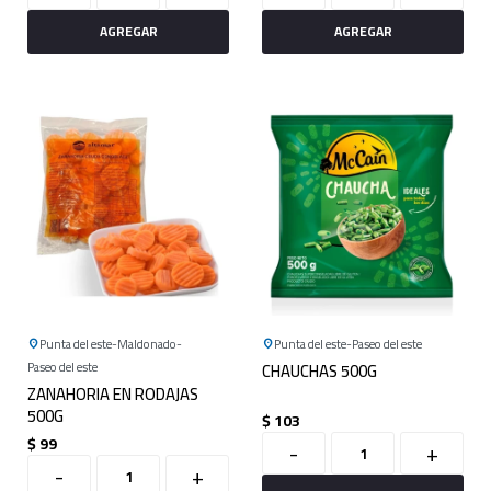
Punta del este
Maldonado
Punta del este
Paseo del este
Paseo del este
CHAUCHAS 500G
ZANAHORIA EN RODAJAS
500G
$
103
$
99
-
+
-
+