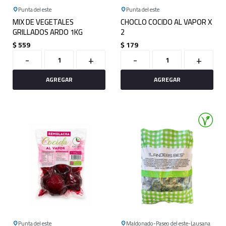
Punta del este
Punta del este
MIX DE VEGETALES
CHOCLO COCIDO AL VAPOR X
GRILLADOS ARDO 1KG
2
$
559
$
179
-
+
-
+
Punta del este
Maldonado
Paseo del este
Lausana