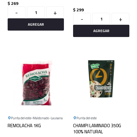
$
269
$
299
-
+
-
+
Punta del este
Maldonado
Lausana
Punta del este
REMOLACHA 1KG
CHAMPI LAMINADO 350G
100% NATURAL