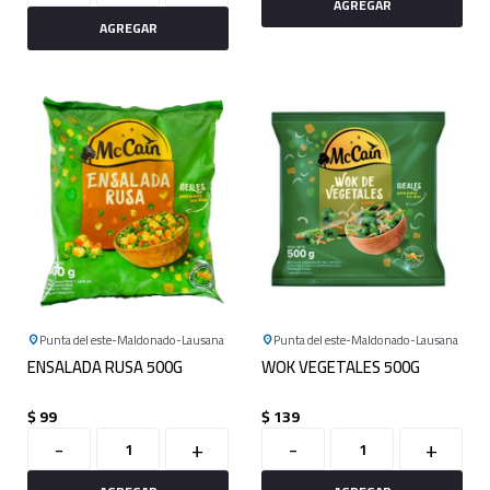
Punta del este
Maldonado
Lausana
Punta del este
Maldonado
Lausana
ENSALADA RUSA 500G
WOK VEGETALES 500G
$
99
$
139
-
+
-
+