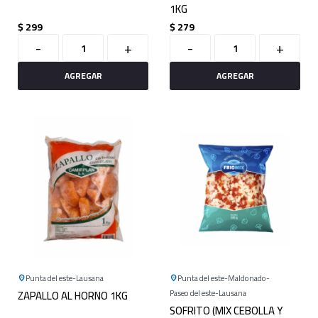
1KG
$
299
$
279
-
+
-
+
Punta del este
Lausana
Punta del este
Maldonado
ZAPALLO AL HORNO 1KG
Paseo del este
Lausana
SOFRITO (MIX CEBOLLA Y