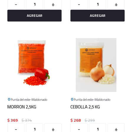
-
+
-
+
Punta del este
Maldonado
Punta del este
Maldonado
MORRON 2,5KG
CEBOLLA 2,5 KG
$
369
$
374
$
268
$
299
-
+
-
+