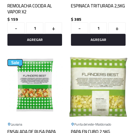
REMOLACHA COCIDA AL
ESPINACA TRITURADA 2,5KG
VAPOR X2
$
159
$
385
-
+
-
+
Lausana
Punta del este
Maldonado
ENSALADA DE RUSA PAPA
PAPA EN CUBO 2.5KG