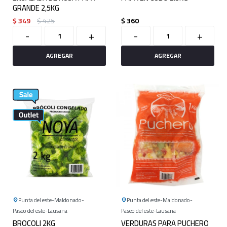
GRANDE 2,5KG
$
349
$
425
$
360
-
+
-
+
Punta del este
Maldonado
Punta del este
Maldonado
Paseo del este
Lausana
Paseo del este
Lausana
BROCOLI 2KG
VERDURAS PARA PUCHERO