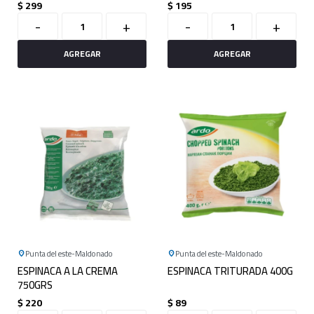
$
299
$
195
-
+
-
+
Punta del este
Maldonado
Punta del este
Maldonado
ESPINACA A LA CREMA
ESPINACA TRITURADA 400G
750GRS
$
220
$
89