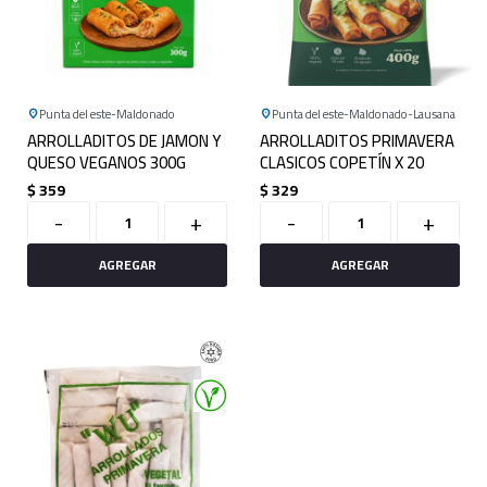
Punta del este
Maldonado
Punta del este
Maldonado
Lausana
ARROLLADITOS DE JAMON Y
ARROLLADITOS PRIMAVERA
QUESO VEGANOS 300G
CLASICOS COPETÍN X 20
$
359
$
329
-
+
-
+