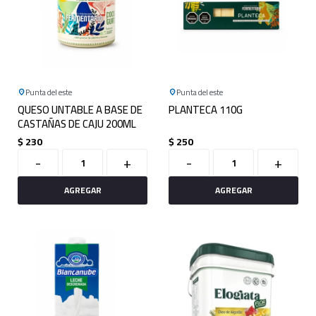
Punta del este
Punta del este
QUESO UNTABLE A BASE DE
PLANTECA 110G
CASTAÑAS DE CAJU 200ML
$
230
$
250
-
+
-
+