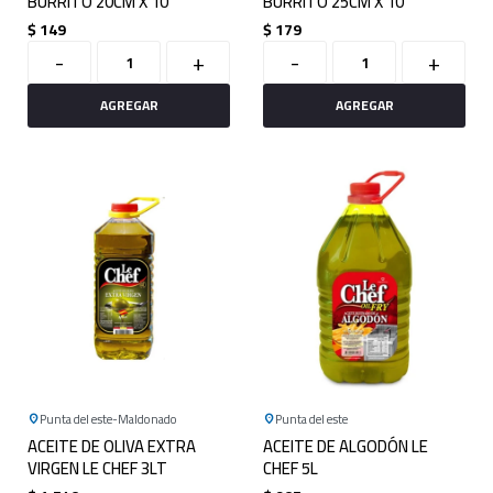
BURRITO 20CM X 10
BURRITO 25CM X 10
$
149
$
179
-
+
-
+
Punta del este
Maldonado
Punta del este
ACEITE DE OLIVA EXTRA
ACEITE DE ALGODÓN LE
VIRGEN LE CHEF 3LT
CHEF 5L