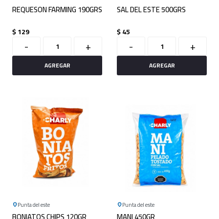
REQUESON FARMING 190GRS
SAL DEL ESTE 500GRS
$
129
$
45
-
+
-
+
Punta del este
Punta del este
BONIATOS CHIPS 120GR
MANI 450GR