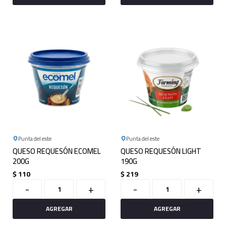
Punta del este
Punta del este
QUESO REQUESÓN ECOMEL
QUESO REQUESÓN LIGHT
200G
190G
$
110
$
219
-
+
-
+