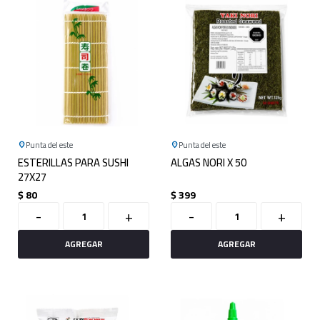
Punta del este
Punta del este
ESTERILLAS PARA SUSHI
ALGAS NORI X 50
27X27
$
80
$
399
-
+
-
+