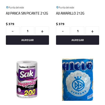
Punta del este
Punta del este
AJI PANCA SIN PICANTE 212G
AJI AMARILLO 212G
$
379
$
379
-
+
-
+