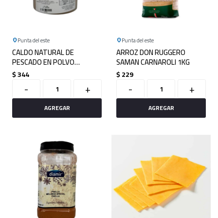
Punta del este
Punta del este
CALDO NATURAL DE
ARROZ DON RUGGERO
PESCADO EN POLVO
SAMAN CARNAROLI 1KG
NORUEGO 350GRS
$
344
$
229
-
+
-
+