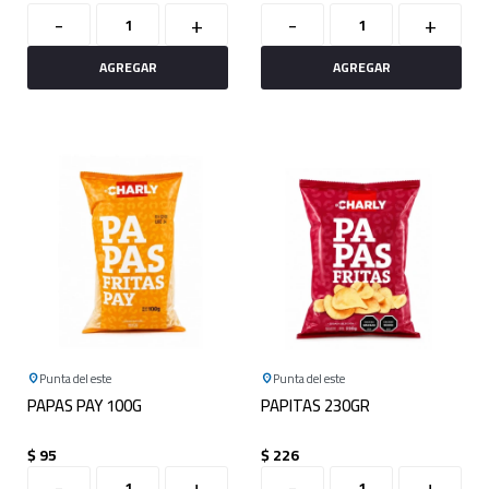
-
+
-
+
Punta del este
Punta del este
PAPAS PAY 100G
PAPITAS 230GR
$
95
$
226
-
+
-
+