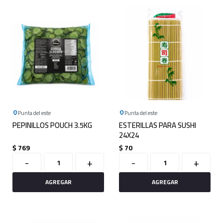
Punta del este
Punta del este
PEPINILLOS POUCH 3.5KG
ESTERILLAS PARA SUSHI
24X24
$
769
$
70
-
+
-
+