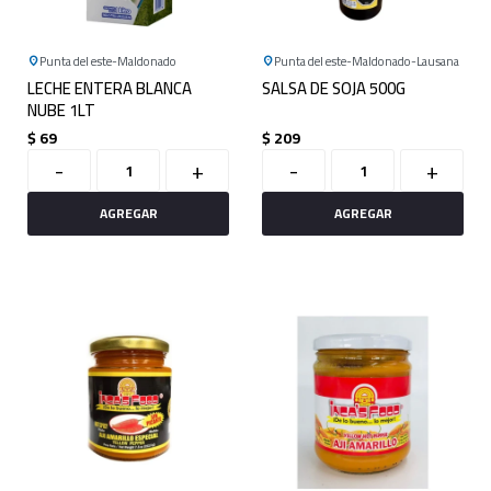
Punta del este
Maldonado
Punta del este
Maldonado
Lausana
LECHE ENTERA BLANCA
SALSA DE SOJA 500G
NUBE 1LT
$
69
$
209
-
+
-
+