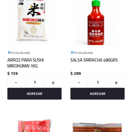
Punta del este
Punta del este
ARROZ PARA SUSHI
SALSA SRIRACHA 486GRS
MIROKUMAI 1KG
$
159
$
289
-
+
-
+