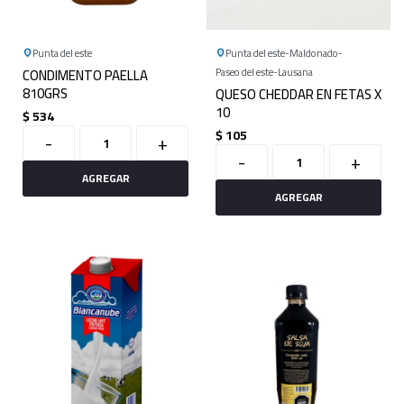
Punta del este
Punta del este
Maldonado
CONDIMENTO PAELLA
Paseo del este
Lausana
810GRS
QUESO CHEDDAR EN FETAS X
10
$
534
$
105
-
+
-
+