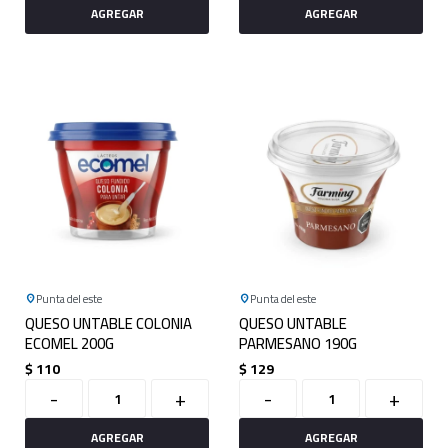
Punta del este
Punta del este
QUESO UNTABLE COLONIA
QUESO UNTABLE
ECOMEL 200G
PARMESANO 190G
$
110
$
129
-
+
-
+