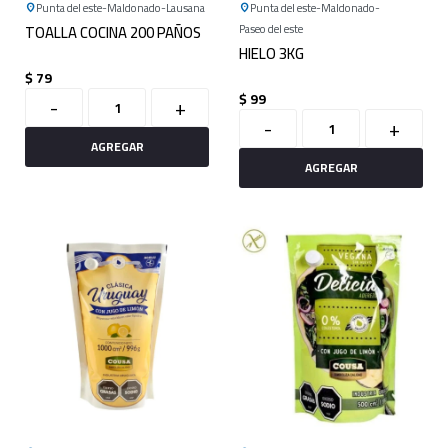
Punta del este
Maldonado
Lausana
Punta del este
Maldonado
TOALLA COCINA 200 PAÑOS
Paseo del este
HIELO 3KG
$
79
$
99
-
+
-
+