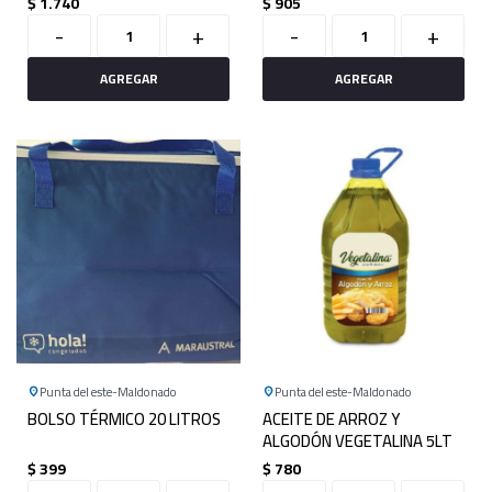
$
1.740
$
905
-
+
-
+
Punta del este
Maldonado
Punta del este
Maldonado
BOLSO TÉRMICO 20 LITROS
ACEITE DE ARROZ Y
ALGODÓN VEGETALINA 5LT
$
399
$
780