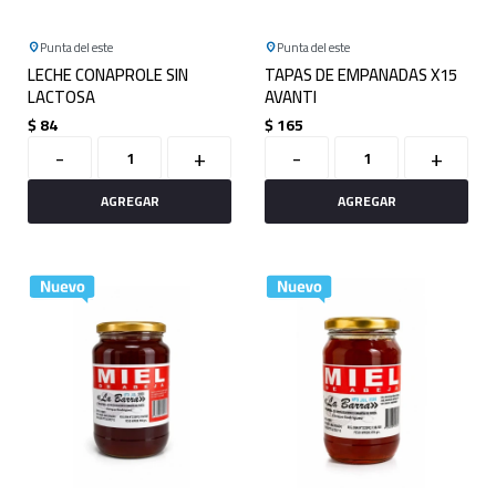
Punta del este
Punta del este
LECHE CONAPROLE SIN
TAPAS DE EMPANADAS X15
LACTOSA
AVANTI
$
84
$
165
-
+
-
+