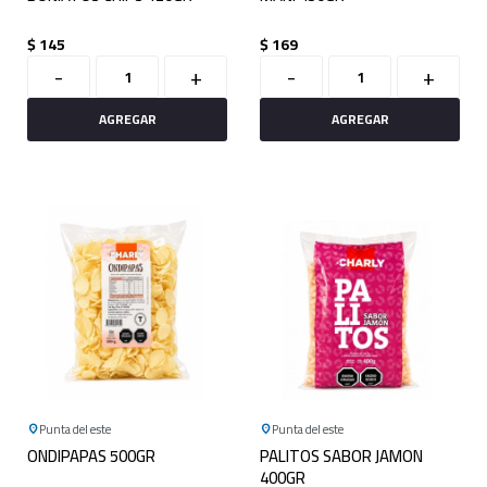
$
145
$
169
-
+
-
+
Punta del este
Punta del este
ONDIPAPAS 500GR
PALITOS SABOR JAMON
400GR