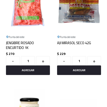
Punta del este
Punta del este
JENGIBRE ROSADO
AJI MIRASOL SECO 42G
ENCURTIDO 1K
$
270
$
229
-
+
-
+