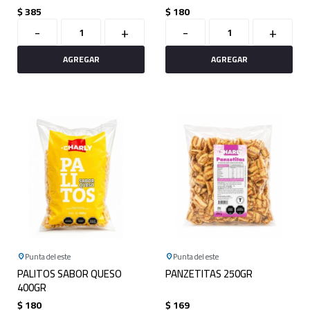
$
385
$
180
-
+
-
+
Punta del este
Punta del este
PALITOS SABOR QUESO
PANZETITAS 250GR
400GR
$
180
$
169