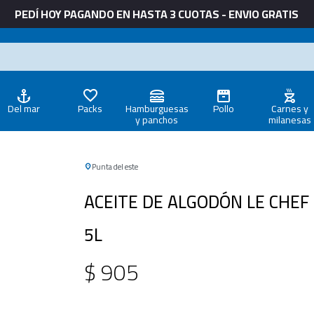
PEDÍ HOY PAGANDO EN HASTA 3 CUOTAS - ENVIO GRATIS
Del mar
Packs
Hamburguesas
Pollo
Carnes y
y panchos
milanesas
Punta del este
ACEITE DE ALGODÓN LE CHEF
5L
$
905