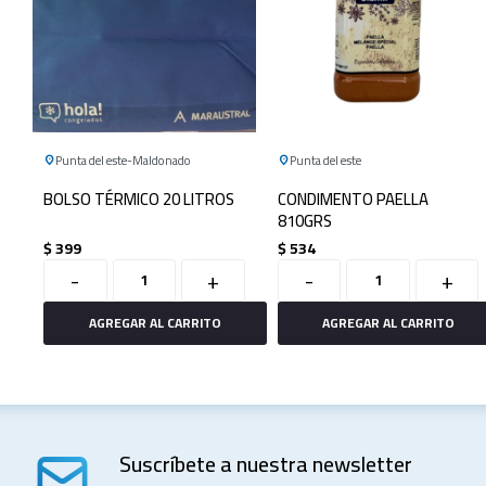
Punta del este
Maldonado
Punta del este
BOLSO TÉRMICO 20 LITROS
CONDIMENTO PAELLA
810GRS
$
399
$
534
-
+
-
+
Suscríbete a nuestra newsletter