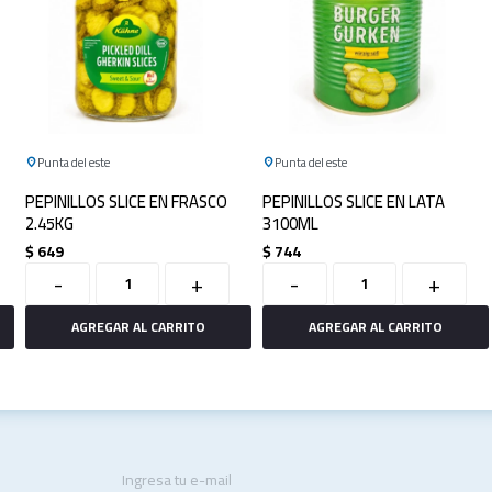
Punta del este
Punta del este
PEPINILLOS SLICE EN FRASCO
PEPINILLOS SLICE EN LATA
2.45KG
3100ML
$
649
$
744
-
+
-
+