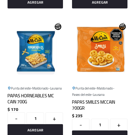
Punta del este
Maldonado
Lausana
Punta del este
Maldonado
PAPAS HORNEABLES MC
Paseo del este
Lausana
CAIN 700G
PAPAS SMILES MCCAIN
700GR
$
170
$
235
-
+
-
+