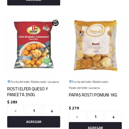
Punta del este
Maldonado
Lausana
Punta del este
Maldonado
ROSTI ELFER QUESO Y
Paseo del este
Lausana
PANCETA 350G
PAPAS ROSTI POMUNI 1KG
$
283
$
279
-
+
-
+