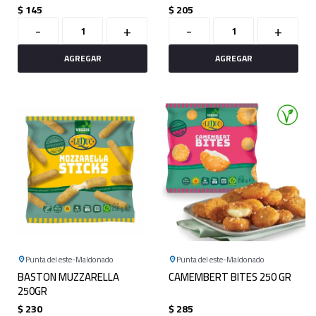
$
145
$
205
-
+
-
+
Punta del este
Maldonado
Punta del este
Maldonado
BASTON MUZZARELLA
CAMEMBERT BITES 250 GR
250GR
$
230
$
285