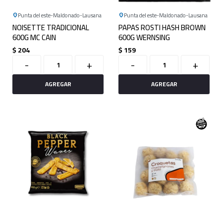
Punta del este
Maldonado
Lausana
Punta del este
Maldonado
Lausana
NOISETTE TRADICIONAL
PAPAS ROSTI HASH BROWN
600G MC CAIN
600G WERNSING
$
204
$
159
-
+
-
+