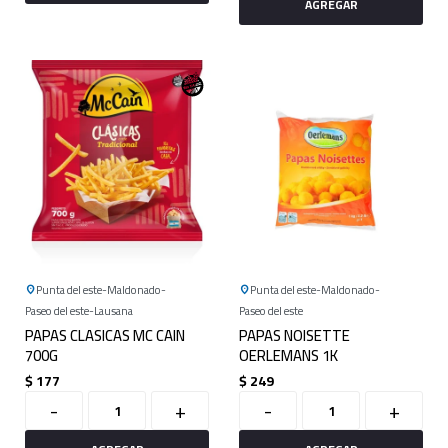
Punta del este
Maldonado
Punta del este
Maldonado
Paseo del este
Lausana
Paseo del este
PAPAS CLASICAS MC CAIN
PAPAS NOISETTE
700G
OERLEMANS 1K
$
177
$
249
-
+
-
+