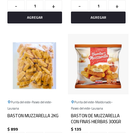
-
+
-
+
Punta del este
Paseo del este
Punta del este
Maldonado
Lausana
Paseo del este
Lausana
BASTON MUZZARELLA 2KG
BASTON DE MUZZARELLA
CON FINAS HIERBAS 300GR
$
899
$
135