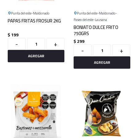
Punta del este
Maldonado
Punta del este
Maldonado
PAPAS FRITAS FROSUR 2KG
Paseo del este
Lausana
BONIATO DULCE FRITO
750GRS
$
199
$
299
-
+
-
+