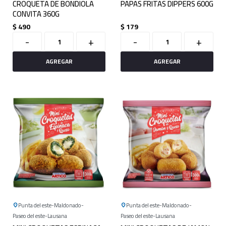
CROQUETA DE BONDIOLA
PAPAS FRITAS DIPPERS 600G
CONVITA 360G
$
490
$
179
-
+
-
+
Punta del este
Maldonado
Punta del este
Maldonado
Paseo del este
Lausana
Paseo del este
Lausana