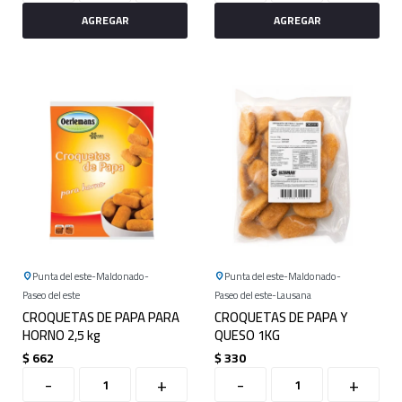
Punta del este
Maldonado
Punta del este
Maldonado
Paseo del este
Paseo del este
Lausana
CROQUETAS DE PAPA PARA
CROQUETAS DE PAPA Y
HORNO 2,5 kg
QUESO 1KG
$
662
$
330
-
+
-
+