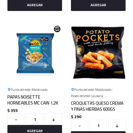
Punta del este
Maldonado
Punta del este
Maldonado
PAPAS NOISETTE
Paseo del este
Lausana
HORNEABLES MC CAIN 1,2K
CROQUETAS QUESO CREMA
Y FINAS HIERBAS 600GS
$
355
$
290
-
+
-
+