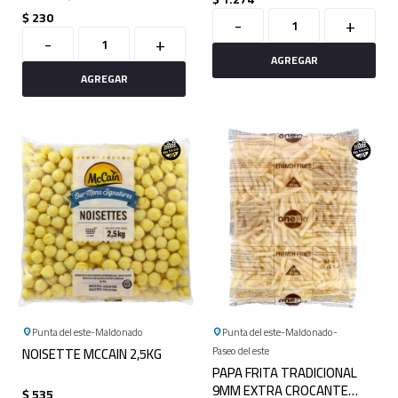
$
230
-
+
-
+
Punta del este
Maldonado
Punta del este
Maldonado
NOISETTE MCCAIN 2,5KG
Paseo del este
PAPA FRITA TRADICIONAL
9MM EXTRA CROCANTE
$
535