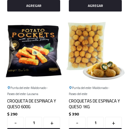
Punta del este
Maldonado
Punta del este
Maldonado
Paseo del este
Lausana
Paseo del este
CROQUETA DE ESPINACA Y
CROQUETAS DE ESPINACA Y
QUESO 600G
QUESO 1KG
$
290
$
390
-
+
-
+