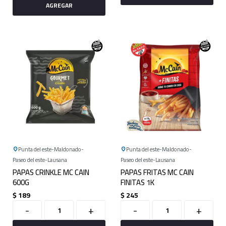
Punta del este
Maldonado
Punta del este
Maldonado
Paseo del este
Lausana
Paseo del este
Lausana
PAPAS CRINKLE MC CAIN
PAPAS FRITAS MC CAIN
600G
FINITAS 1K
$
189
$
245
-
+
-
+