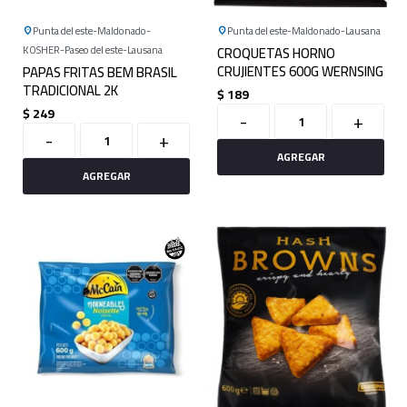
Punta del este
Maldonado
Punta del este
Maldonado
Lausana
KOSHER
Paseo del este
Lausana
CROQUETAS HORNO
CRUJIENTES 600G WERNSING
PAPAS FRITAS BEM BRASIL
TRADICIONAL 2K
$
189
$
249
-
+
-
+