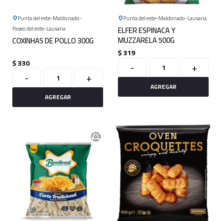
Punta del este
Maldonado
Punta del este
Maldonado
Lausana
Paseo del este
Lausana
ELFER ESPINACA Y
MUZZARELA 500G
COXINHAS DE POLLO 300G
$
319
$
330
-
+
-
+