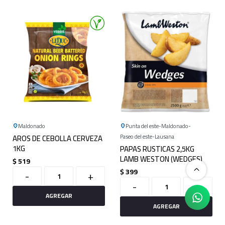
Maldonado
Punta del este
Maldonado
AROS DE CEBOLLA CERVEZA
Paseo del este
Lausana
1KG
PAPAS RUSTICAS 2,5KG
LAMB WESTON (WEDGES)
$
519
$
399
-
+
-
+