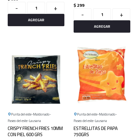
2,5kg
$
299
-
+
-
+
Punta del este
Maldonado
Punta del este
Maldonado
Paseo del este
Lausana
Paseo del este
Lausana
CRISPY FRENCH FRIES 10MM
ESTRELLITAS DE PAPA
CON PIEL 600 GRS
750GRS