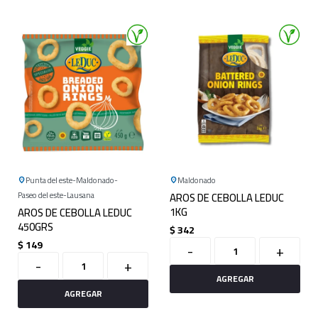
Punta del este
Maldonado
Maldonado
Paseo del este
Lausana
AROS DE CEBOLLA LEDUC
1KG
AROS DE CEBOLLA LEDUC
450GRS
$
342
$
149
-
+
-
+