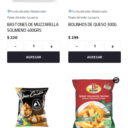
Punta del este
Maldonado
Punta del este
Maldonado
Paseo del este
Lausana
Paseo del este
Lausana
BASTONES DE MUZZARELLA
BOLINHOS DE QUESO 300G
SOLIMENO 400GRS
$
220
$
299
-
+
-
+