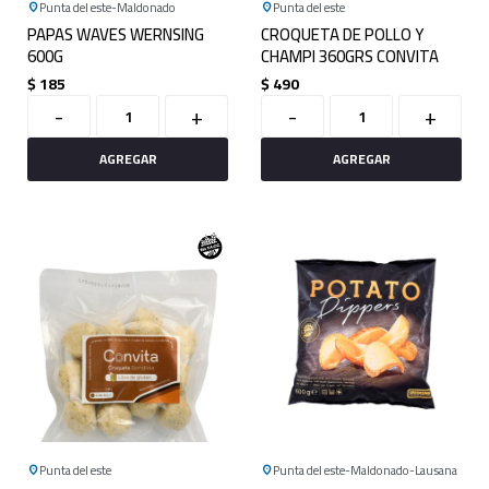
Punta del este
Maldonado
Punta del este
PAPAS WAVES WERNSING
CROQUETA DE POLLO Y
600G
CHAMPI 360GRS CONVITA
$
185
$
490
-
+
-
+
Punta del este
Punta del este
Maldonado
Lausana