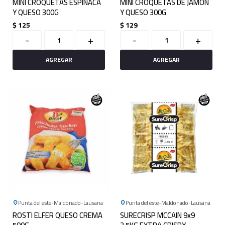
MINI CROQUETAS ESPINACA
MINI CROQUETAS DE JAMON
Y QUESO 300G
Y QUESO 300G
$
125
$
129
-
+
-
+
Punta del este
Maldonado
Lausana
Punta del este
Maldonado
Lausana
ROSTI ELFER QUESO CREMA
SURECRISP MCCAIN 9x9