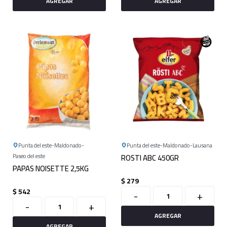
Punta del este
Maldonado
Punta del este
Maldonado
Lausana
Paseo del este
ROSTI ABC 450GR
PAPAS NOISETTE 2,5KG
$
279
$
542
-
+
-
+