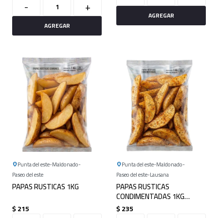
-
+
Punta del este
Maldonado
Punta del este
Maldonado
Paseo del este
Paseo del este
Lausana
PAPAS RUSTICAS 1KG
PAPAS RUSTICAS
CONDIMENTADAS 1KG
(WEDGES)
$
215
$
235