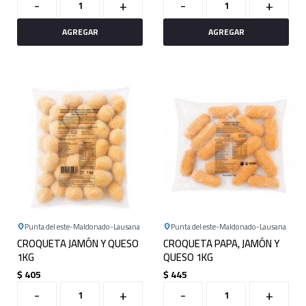
-
+
-
+
Punta del este
Maldonado
Lausana
Punta del este
Maldonado
Lausana
CROQUETA JAMÓN Y QUESO
CROQUETA PAPA, JAMÓN Y
1KG
QUESO 1KG
$
405
$
445
-
+
-
+