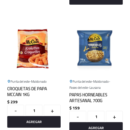
Punta del este
Maldonado
Punta del este
Maldonado
CROQUETAS DE PAPA
Paseo del este
Lausana
MCCAIN 1KG
PAPAS HORNEABLES
ARTESANAL 700G
$
239
$
159
-
+
-
+