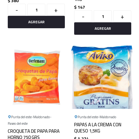
$
380
$
147
-
+
-
+
Punta del este
Maldonado
Punta del este
Maldonado
Paseo del este
PAPAS A LA CREMA CON
QUESO 1,5KG
CROQUETA DE PAPA PARA
HORNO 750 GRS
$
1.274