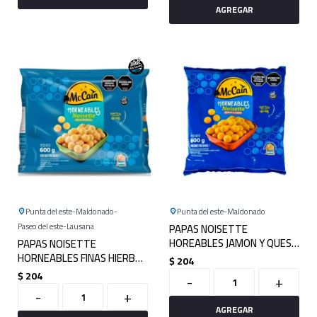
Punta del este
Maldonado
Punta del este
Maldonado
Paseo del este
Lausana
PAPAS NOISETTE
HOREABLES JAMON Y QUESO
PAPAS NOISETTE
MC CAIN 600G
HORNEABLES FINAS HIERBAS
$
204
600G
$
204
-
+
-
+