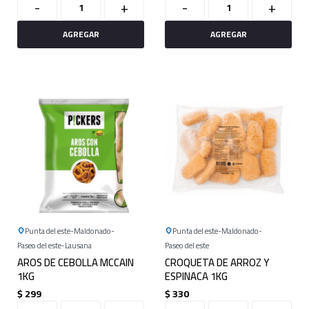
-
+
-
+
Punta del este
Maldonado
Punta del este
Maldonado
Paseo del este
Lausana
Paseo del este
AROS DE CEBOLLA MCCAIN
CROQUETA DE ARROZ Y
1KG
ESPINACA 1KG
$
299
$
330