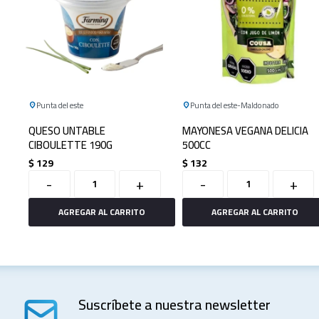
Punta del este
Punta del este
Maldonado
QUESO UNTABLE
MAYONESA VEGANA DELICIA
CIBOULETTE 190G
500CC
$
129
$
132
-
+
-
+
Suscríbete a nuestra newsletter