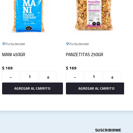
Punta del este
Punta del este
MANI 450GR
PANZETITAS 250GR
$
169
$
169
-
+
-
+
SUSCRIBIRME