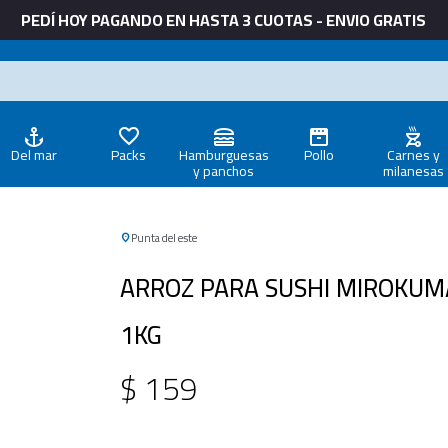
PEDÍ HOY PAGANDO EN HASTA 3 CUOTAS - ENVIO GRATIS
Del mar
Packs
Hamburguesas
Pollo
Carnes y
y panchos
milanesas
Punta del este
ARROZ PARA SUSHI MIROKUM
1KG
$
159