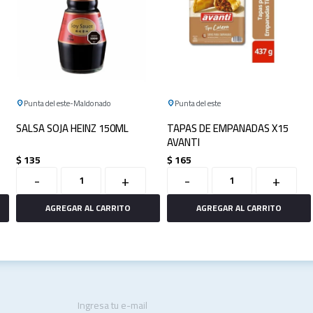
Punta del este
Maldonado
Punta del este
SALSA SOJA HEINZ 150ML
TAPAS DE EMPANADAS X15
AVANTI
$
135
$
165
-
+
-
+