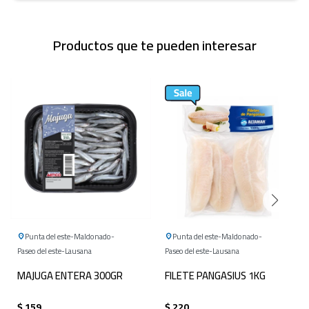
Productos que te pueden interesar
Punta del este
Maldonado
Punta del este
Maldonado
Paseo del este
Lausana
Paseo del este
Lausana
MAJUGA ENTERA 300GR
FILETE PANGASIUS 1KG
$
159
$
220