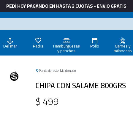
PEDÍ HOY PAGANDO EN HASTA 3 CUOTAS - ENVIO GRATIS
Del mar
Packs
Hamburguesas
Pollo
Carnes y
y panchos
milanesas
Punta del este
Maldonado
CHIPA CON SALAME 800GRS
$
499