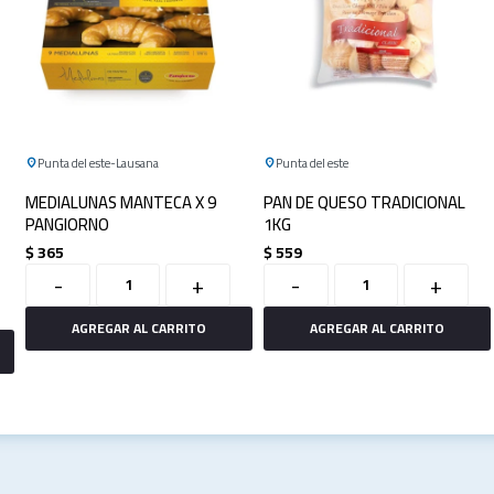
Punta del este
Lausana
Punta del este
MEDIALUNAS MANTECA X 9
PAN DE QUESO TRADICIONAL
PANGIORNO
1KG
$
365
$
559
-
+
-
+