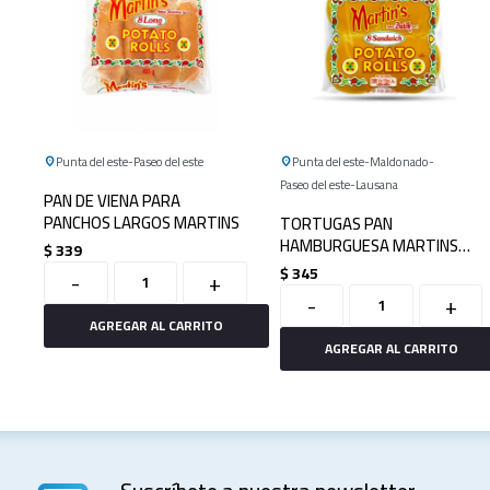
Punta del este
Paseo del este
Punta del este
Maldonado
Paseo del este
Lausana
PAN DE VIENA PARA
PANCHOS LARGOS MARTINS
TORTUGAS PAN
HAMBURGUESA MARTINS
$
339
(PAPA) X 8
$
345
-
+
-
+