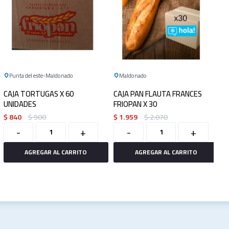
Punta del este
Maldonado
Maldonado
CAJA TORTUGAS X 60
CAJA PAN FLAUTA FRANCES
UNIDADES
FRIOPAN X 30
$
840
$
900
$
1.959
$
2.070
-
+
-
+