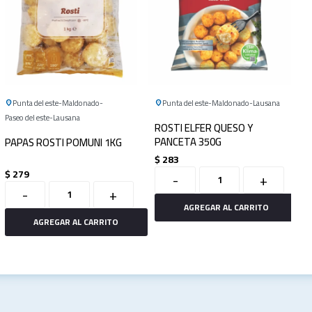
Punta del este
Maldonado
Punta del este
Maldonado
Lausana
Paseo del este
Lausana
ROSTI ELFER QUESO Y
PANCETA 350G
PAPAS ROSTI POMUNI 1KG
$
283
$
279
-
+
-
+