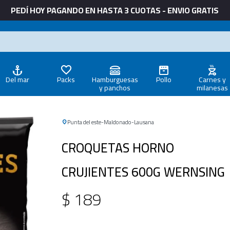
PEDÍ HOY PAGANDO EN HASTA 3 CUOTAS - ENVIO GRATIS
Del mar
Packs
Hamburguesas
Pollo
Carnes y
y panchos
milanesas
Punta del este
Maldonado
Lausana
CROQUETAS HORNO
CRUJIENTES 600G WERNSING
$
189