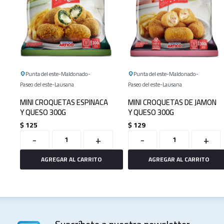
Punta del este
Maldonado
Punta del este
Maldonado
Paseo del este
Lausana
Paseo del este
Lausana
MINI CROQUETAS ESPINACA
MINI CROQUETAS DE JAMON
Y QUESO 300G
Y QUESO 300G
$
125
$
129
-
+
-
+