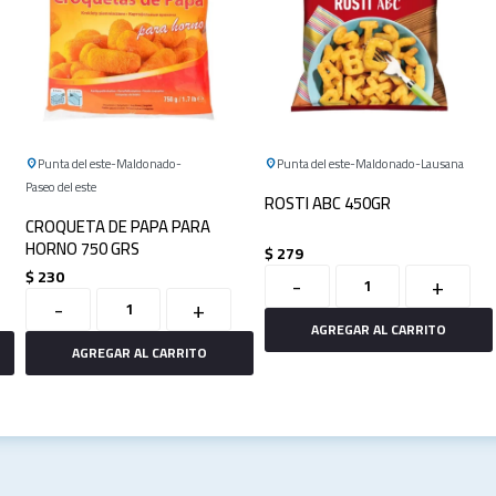
Punta del este
Maldonado
Punta del este
Maldonado
Lausana
Paseo del este
ROSTI ABC 450GR
CROQUETA DE PAPA PARA
HORNO 750 GRS
$
279
$
230
-
+
-
+