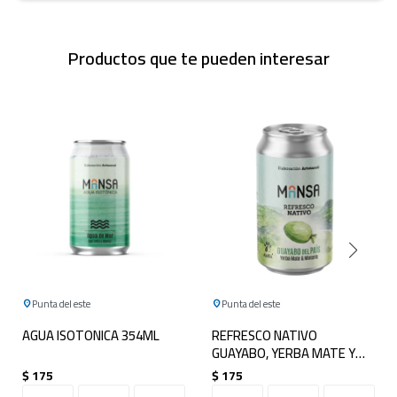
Productos que te pueden interesar
Punta del este
Punta del este
AGUA ISOTONICA 354ML
REFRESCO NATIVO
GUAYABO, YERBA MATE Y
MARCELA
$
175
$
175