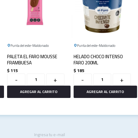
Punta del este
Maldonado
Punta del este
Maldonado
PALETA EL FARO MOUSSE
HELADO CHOCO INTENSO
FRAMBUESA
FARO 200ML
$
115
$
185
-
+
-
+