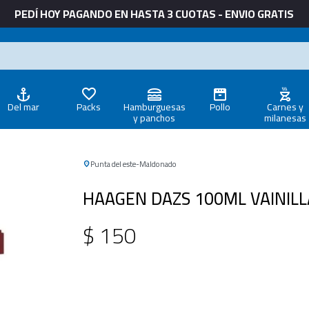
PEDÍ HOY PAGANDO EN HASTA 3 CUOTAS - ENVIO GRATIS
Del mar
Packs
Hamburguesas
Pollo
Carnes y
y panchos
milanesas
Punta del este
Maldonado
HAAGEN DAZS 100ML VAINILL
$
150