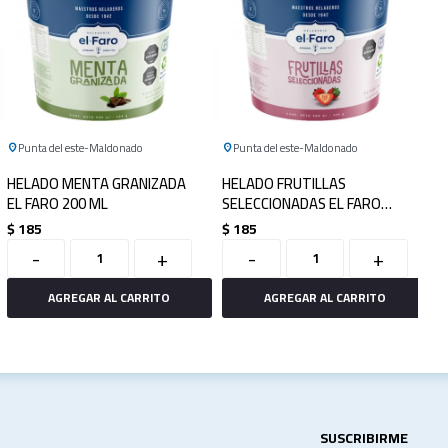
Punta del este
Maldonado
Punta del este
Maldonado
HELADO MENTA GRANIZADA
HELADO FRUTILLAS
EL FARO 200 ML
SELECCIONADAS EL FARO
200ML
$
185
$
185
-
+
-
+
SUSCRIBIRME