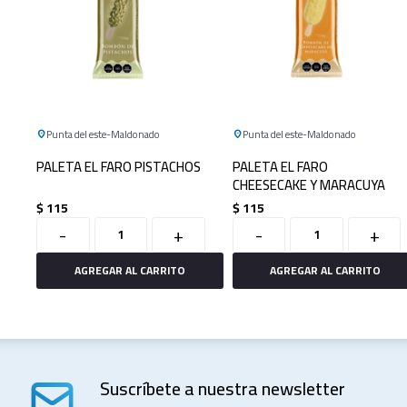
Punta del este
Maldonado
Punta del este
Maldonado
PALETA EL FARO PISTACHOS
PALETA EL FARO
CHEESECAKE Y MARACUYA
$
115
$
115
-
+
-
+
Suscríbete a nuestra newsletter