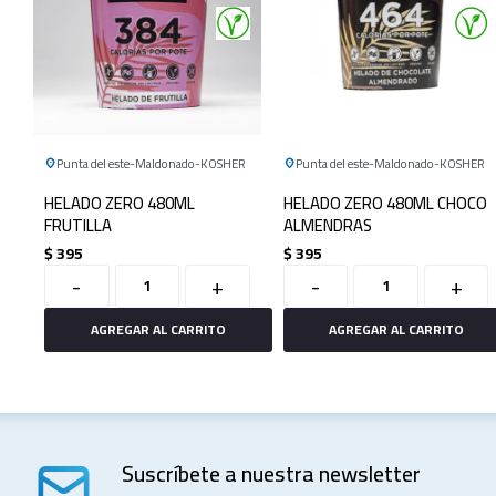
Punta del este
Maldonado
KOSHER
Punta del este
Maldonado
KOSHER
HELADO ZERO 480ML
HELADO ZERO 480ML CHOCO
FRUTILLA
ALMENDRAS
$
395
$
395
-
+
-
+
Suscríbete a nuestra newsletter