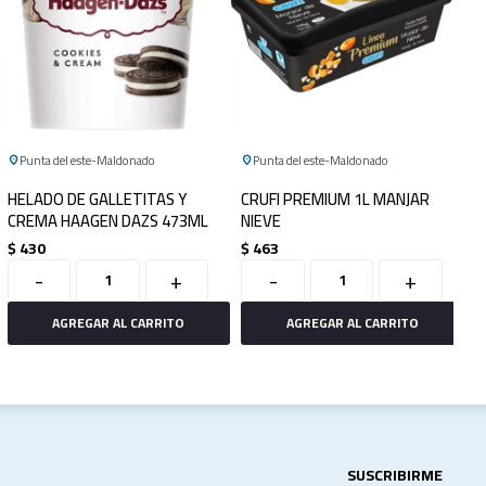
Punta del este
Maldonado
Punta del este
Maldonado
HELADO DE GALLETITAS Y
CRUFI PREMIUM 1L MANJAR
CREMA HAAGEN DAZS 473ML
NIEVE
$
430
$
463
-
+
-
+
SUSCRIBIRME