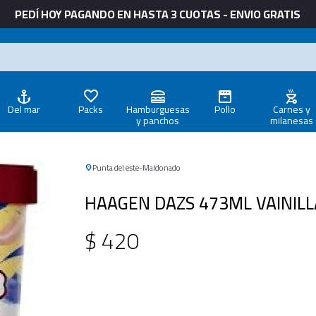
PEDÍ HOY PAGANDO EN HASTA 3 CUOTAS - ENVIO GRATIS
Del mar
Packs
Hamburguesas
Pollo
Carnes y
y panchos
milanesas
Punta del este
Maldonado
HAAGEN DAZS 473ML VAINILL
$
420