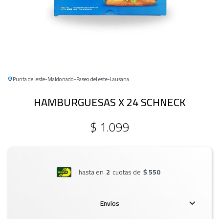
Punta del este
Maldonado
Paseo del este
Lausana
HAMBURGUESAS X 24 SCHNECK
$
1.099
hasta en
2
cuotas de
$ 550
Envíos