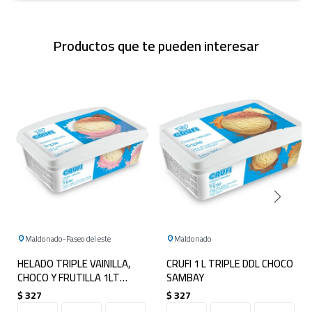
Productos que te pueden interesar
Maldonado
Paseo del este
Maldonado
HELADO TRIPLE VAINILLA,
CRUFI 1 L TRIPLE DDL CHOCO
CHOCO Y FRUTILLA 1LT
SAMBAY
CRUFI
$
327
$
327