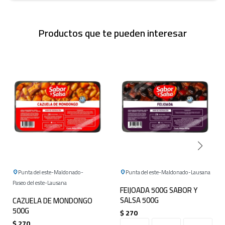
Productos que te pueden interesar
Punta del este
Maldonado
Punta del este
Maldonado
Lausana
Paseo del este
Lausana
FEIJOADA 500G SABOR Y
SALSA 500G
CAZUELA DE MONDONGO
500G
$
270
$
270