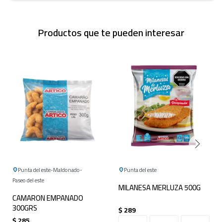
Productos que te pueden interesar
Punta del este
Maldonado
Punta del este
Paseo del este
MILANESA MERLUZA 500G
CAMARON EMPANADO
300GRS
$
289
$
285