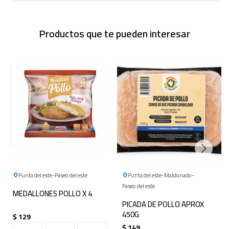
Productos que te pueden interesar
Punta del este
Paseo del este
Punta del este
Maldonado
Paseo del este
MEDALLONES POLLO X 4
PICADA DE POLLO APROX
450G
$
129
$
149