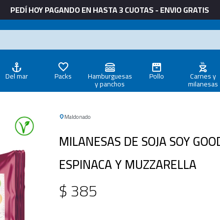
PEDÍ HOY PAGANDO EN HASTA 3 CUOTAS - ENVIO GRATIS
Del mar
Packs
Hamburguesas
Pollo
Carnes y
y panchos
milanesas
Maldonado
MILANESAS DE SOJA SOY GOO
ESPINACA Y MUZZARELLA
$
385