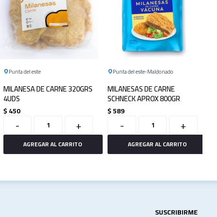
Punta del este
Punta del este
Maldonado
MILANESA DE CARNE 320GRS
MILANESAS DE CARNE
4UDS
SCHNECK APROX 800GR
$
450
$
589
-
+
-
+
SUSCRIBIRME