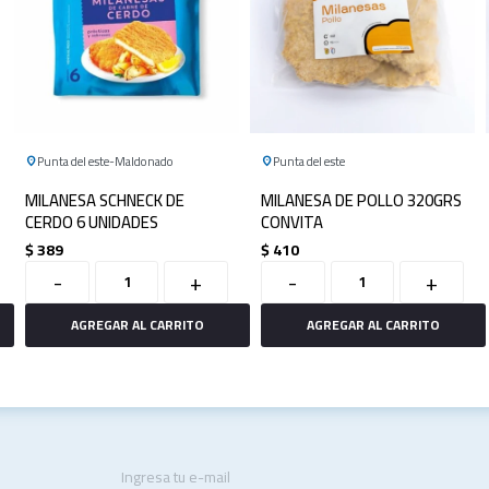
Punta del este
Maldonado
Punta del este
MILANESA SCHNECK DE
MILANESA DE POLLO 320GRS
CERDO 6 UNIDADES
CONVITA
$
389
$
410
-
+
-
+