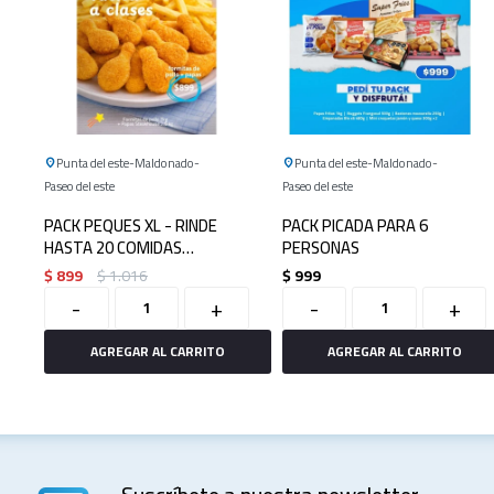
Punta del este
Maldonado
Punta del este
Maldonado
Paseo del este
Paseo del este
PACK PEQUES XL - RINDE
PACK PICADA PARA 6
HASTA 20 COMIDAS
PERSONAS
INFANTILES
$
899
$
1.016
$
999
-
+
-
+