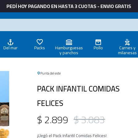
PEDÍ HOY PAGANDO EN HASTA 3 CUOTAS - ENVIO GRATIS
Del mar
Packs
Hamburguesas
Pollo
Carnes y
y panchos
milanesas
Punta del este
PACK INFANTIL COMIDAS
FELICES
$
2.899
$
3.083
¡Llegó el Pack Infantil Comidas Felices!