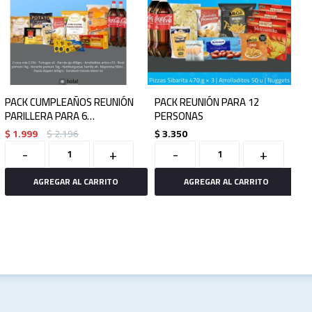
PACK CUMPLEAÑOS REUNIÓN
PACK REUNIÓN PARA 12
PARILLERA PARA 6
PERSONAS
PERSONAS
$
1.999
$
2.196
$
3.350
-
+
-
+