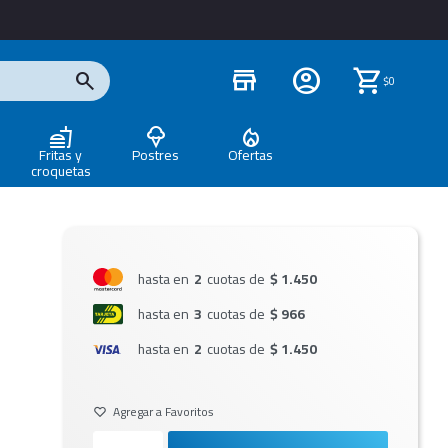
store
$
0
Fritas y
Postres
Ofertas
croquetas
hasta en
2
cuotas de
$ 1.450
hasta en
3
cuotas de
$ 966
hasta en
2
cuotas de
$ 1.450