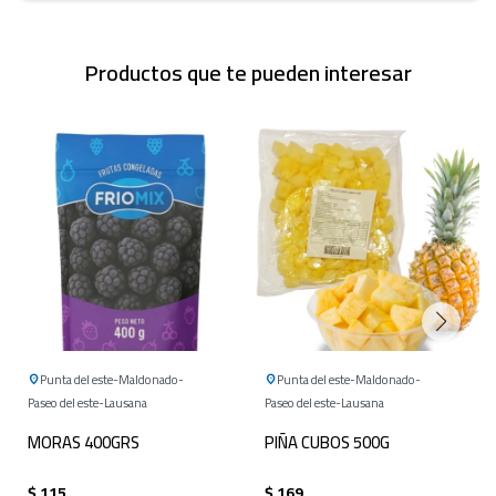
Productos que te pueden interesar
Punta del este
Maldonado
Punta del este
Maldonado
Paseo del este
Lausana
Paseo del este
Lausana
MORAS 400GRS
PIÑA CUBOS 500G
$
115
$
169