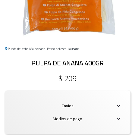
Punta del este
Maldonado
Paseo del este
Lausana
PULPA DE ANANA 400GR
$
209
Envíos
Medios de pago