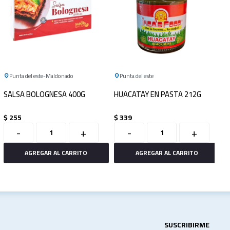
Punta del este
Maldonado
Punta del este
SALSA BOLOGNESA 400G
HUACATAY EN PASTA 212G
$
255
$
339
-
+
-
+
SUSCRIBIRME