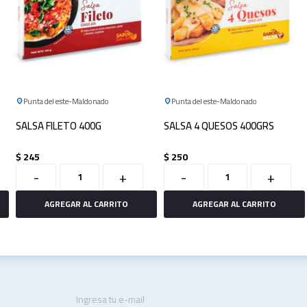
Punta del este
Maldonado
Punta del este
Maldonado
SALSA FILETO 400G
SALSA 4 QUESOS 400GRS
$
245
$
250
-
+
-
+