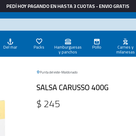
PEDÍ HOY PAGANDO EN HASTA 3 CUOTAS - ENVIO GRATIS
Del mar
Packs
Hamburguesas
Pollo
Carnes y
y panchos
milanesas
Punta del este
Maldonado
SALSA CARUSSO 400G
$
245