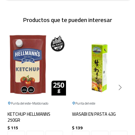
Productos que te pueden interesar
Punta del este
Maldonado
Punta del este
KETCHUP HELLMANNS
WASABI EN PASTA 43G
250GR
$
115
$
139