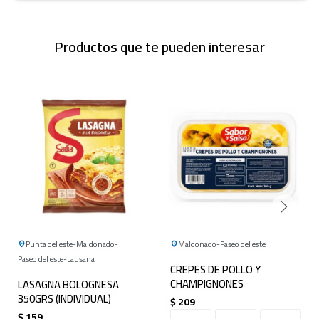
Productos que te pueden interesar
Punta del este
Maldonado
Maldonado
Paseo del este
Paseo del este
Lausana
CREPES DE POLLO Y
CHAMPIGNONES
LASAGNA BOLOGNESA
350GRS (INDIVIDUAL)
$
209
$
159