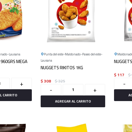
onado
Lausana
Punta del este
Maldonado
Paseo del este
Maldonad
 960GRS MEGA
Lausana
NUGGETS
NUGGETS RIKITOS 1KG
$
117
$
$
308
$
325
+
-
-
+