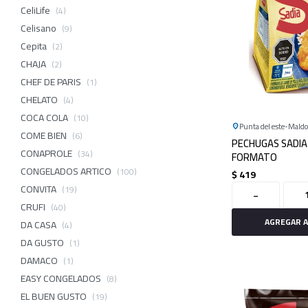
CeliLife
(4)
Celisano
(9)
Cepita
(2)
CHAJA
(2)
CHEF DE PARIS
(1)
CHELATO
(4)
COCA COLA
(10)
Punta del este
Mald
COME BIEN
(6)
PECHUGAS SADIA
CONAPROLE
(34)
FORMATO
CONGELADOS ARTICO
(100)
$
419
CONVITA
(19)
-
CRUFI
(40)
DA CASA
(4)
DA GUSTO
(1)
DAMACO
(1)
EASY CONGELADOS
(8)
EL BUEN GUSTO
(19)