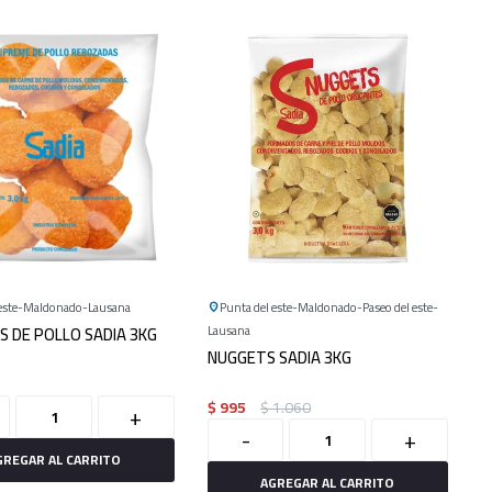
este
Maldonado
Lausana
Punta del este
Maldonado
Paseo del este
 DE POLLO SADIA 3KG
Lausana
NUGGETS SADIA 3KG
$
995
$
1.060
+
-
+