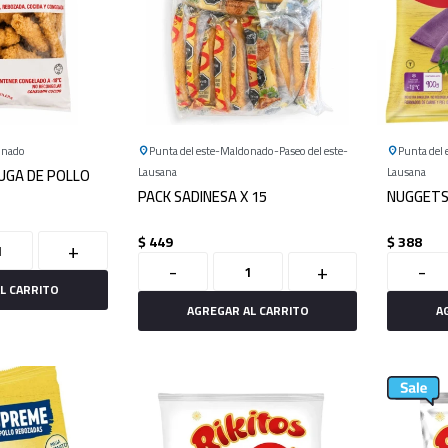
onado
Punta del este
Maldonado
Paseo del este
Punta del 
HUGA DE POLLO
Lausana
Lausana
PACK SADINESA X 15
NUGGETS
$
449
$
388
+
-
+
-