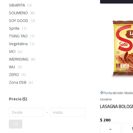
SIBARITA
(3)
SOLIMENO
(8)
SOY GOOD
(3)
Sprite
(1)
TSING TAO
(1)
Vegetalina
(1)
VICI
(4)
WERNSING
(8)
WU
(3)
ZERO
(5)
Zona 058
(4)
Punta del este
Mald
Precio
($)
Lausana
LASAGNA BOLOG
$
280
OK
-