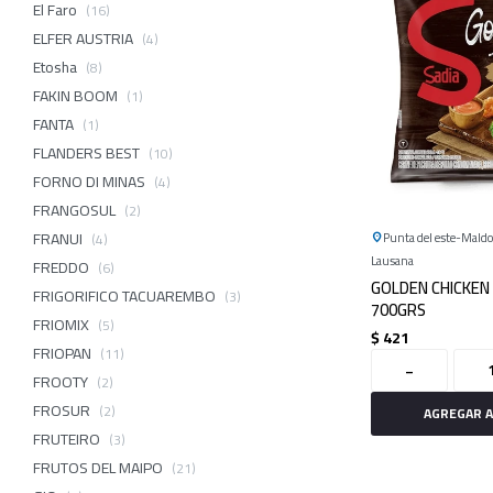
El Faro
(16)
ELFER AUSTRIA
(4)
Etosha
(8)
FAKIN BOOM
(1)
FANTA
(1)
FLANDERS BEST
(10)
FORNO DI MINAS
(4)
FRANGOSUL
(2)
FRANUI
Punta del este
Mald
(4)
Lausana
FREDDO
(6)
GOLDEN CHICKEN
FRIGORIFICO TACUAREMBO
(3)
700GRS
FRIOMIX
(5)
$
421
FRIOPAN
(11)
-
FROOTY
(2)
FROSUR
(2)
FRUTEIRO
(3)
FRUTOS DEL MAIPO
(21)