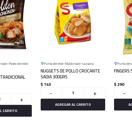
onado
Paseo del este
Punta del este
Maldonado
Lausana
Punta del 
NUGGETS DE POLLO CROCANTE
FINGERS
SADIA 300GRS
 TRADICIONAL
$
143
$
290
-
+
-
+