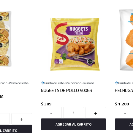
onado
Paseo del este
Punta del este
Maldonado
Lausana
Punta del 
NUGGETS DE POLLO 900GR
PECHUGAS
NA
$
389
$
1.280
-
+
-
+