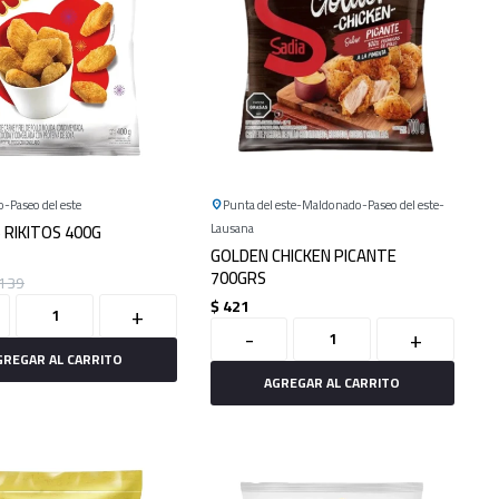
o
Paseo del este
Punta del este
Maldonado
Paseo del este
 RIKITOS 400G
Lausana
GOLDEN CHICKEN PICANTE
700GRS
139
$
421
+
-
+