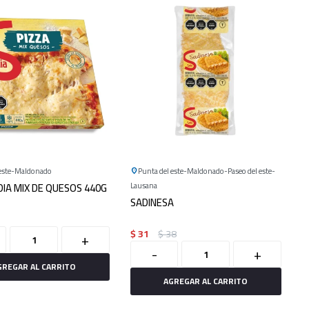
este
Maldonado
Punta del este
Maldonado
Paseo del este
DIA MIX DE QUESOS 440G
Lausana
SADINESA
$
31
$
38
+
-
+