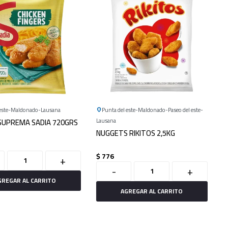
este
Maldonado
Lausana
Punta del este
Maldonado
Paseo del este
 SUPREMA SADIA 720GRS
Lausana
NUGGETS RIKITOS 2,5KG
$
776
+
-
+