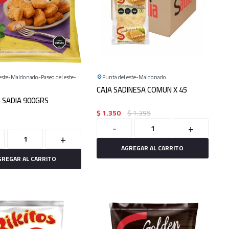
este
Maldonado
Paseo del este
Punta del este
Maldonado
CAJA SADINESA COMUN X 45
 SADIA 900GRS
$
1.350
$
1.395
-
+
+