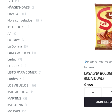
GIO
(1)
HÄAGEN-DAZS
(8)
HAMBY
(16)
Hola congelados
(151)
IBERCOOK
(3)
JV
(4)
La Clave
(2)
La Dolfina
(3)
LAMB WESTON
(9)
Leduc
(7)
Punta del este
Mald
LEKKER
(33)
Lausana
LISTO PARA COMER
(4)
LASAGNA BOLOG
(INDIVIDUAL)
Lonfesur
(3)
$
159
LOS ABUELOS
(19)
-
MAR AUSTRAL
(19)
MARTINS
(3)
MATUTINA
(4)
MC CAIN
(22)