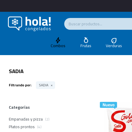
Combos
Frutas
Verduras
SADIA
Filtrando por:
SADIA
Categorías
Empanadas y pizza
(2)
Platos prontos
(4)