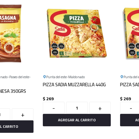
onado
Paseo del este
Punta del este
Maldonado
Punta del 
PIZZA SADIA MUZZARELLA 440G
PIZZA SA
NESA 350GRS
$
269
$
269
-
+
-
+