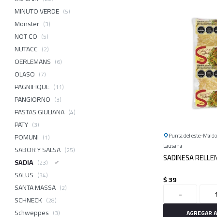
MINUTO VERDE
(5)
Monster
(3)
NOT CO
(5)
NUTACC
(2)
OERLEMANS
(6)
OLASO
(7)
PAGNIFIQUE
(11)
PANGIORNO
(3)
PASTAS GIULIANA
(4)
PATY
(3)
Punta del este
Mald
POMUNI
(1)
Lausana
SABOR Y SALSA
(25)
SADINESA RELLE
SADIA
(23)
SALUS
(34)
$
39
SANTA MASSA
(2)
-
SCHNECK
(28)
Schweppes
(3)