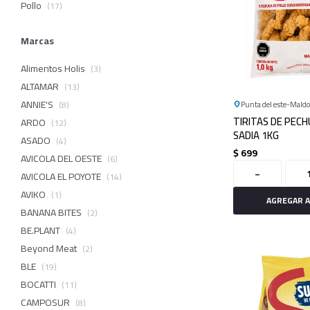
Pollo
(17)
Marcas
Alimentos Holis
(3)
ALTAMAR
(13)
ANNIE'S
(8)
Punta del este
Mald
TIRITAS DE PEC
ARDO
(12)
SADIA 1KG
ASADO
(4)
$
699
AVICOLA DEL OESTE
(6)
-
AVICOLA EL POYOTE
(14)
AVIKO
(1)
BANANA BITES
(2)
BE.PLANT
(4)
Beyond Meat
(2)
BLE
(19)
BOCATTI
(11)
CAMPOSUR
(8)