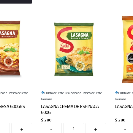
onado
Paseo del este
Punta del este
Maldonado
Paseo del este
Punta del 
Lausana
Lausana
NESA 600GRS
LASAGNA CREMA DE ESPINACA
LASAGNA
600G
$
280
$
280
+
-
+
-