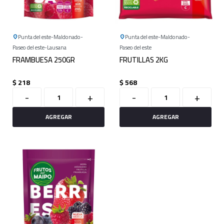
Punta del este
Maldonado
Punta del este
Maldonado
Paseo del este
Lausana
Paseo del este
FRAMBUESA 250GR
FRUTILLAS 2KG
$
218
$
568
-
+
-
+