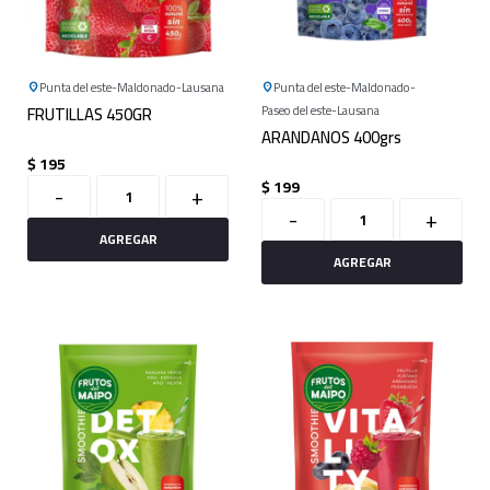
Punta del este
Maldonado
Lausana
Punta del este
Maldonado
FRUTILLAS 450GR
Paseo del este
Lausana
ARANDANOS 400grs
$
195
$
199
-
+
-
+