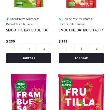
Punta del este
Maldonado
Punta del este
Maldonado
Paseo del este
Lausana
Paseo del este
Lausana
SMOOTHIE BATIDO DETOX
SMOOTHIE BATIDO VITALITY
$
250
$
289
-
+
-
+