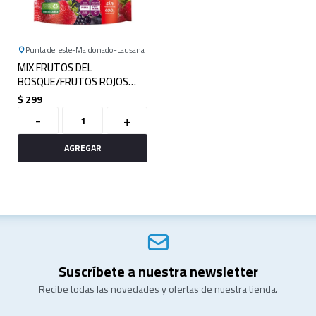
Punta del este
Maldonado
Lausana
MIX FRUTOS DEL
BOSQUE/FRUTOS ROJOS
400GR
$
299
-
+
Suscríbete a nuestra newsletter
Recibe todas las novedades y ofertas de nuestra tienda.