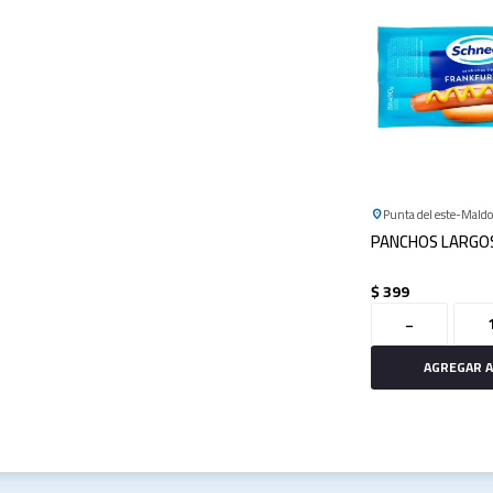
Punta del este
Mald
PANCHOS LARGOS
$
399
-