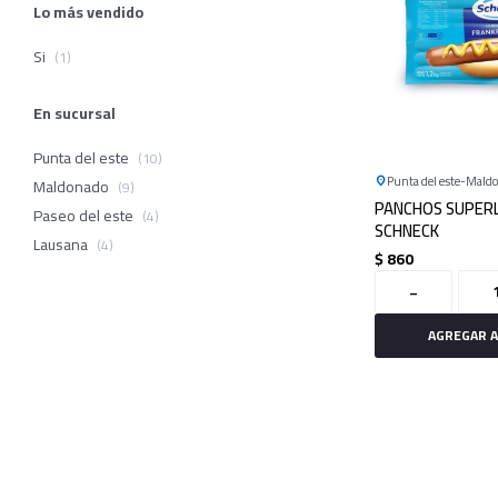
Lo más vendido
Si
(1)
En sucursal
Punta del este
(10)
Punta del este
Mald
Maldonado
(9)
PANCHOS SUPERL
Paseo del este
(4)
SCHNECK
Lausana
(4)
$
860
-