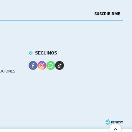
SUSCRIBIRME
SEGUINOS




LUCIONES