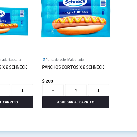
onado
Lausana
Punta del este
Maldonado
 X 8 SCHNECK
PANCHOS CORTOS X 8 SCHNECK
$
280
+
-
+