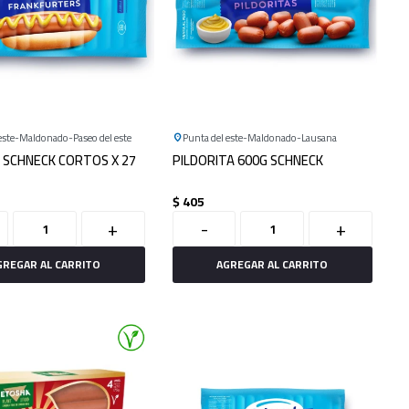
este
Maldonado
Paseo del este
Punta del este
Maldonado
Lausana
 SCHNECK CORTOS X 27
PILDORITA 600G SCHNECK
$
405
+
-
+