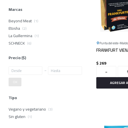
Marcas
Beyond Meat
(1)
Etosha
(2)
La Guillermina
(1)
SCHNECK
(6)
Punta del este
Mald
FRANKFURT VIEN
Precio
($)
$
269
-
OK
Tipo
Vegano y vegetariano
(3)
Sin gluten
(1)