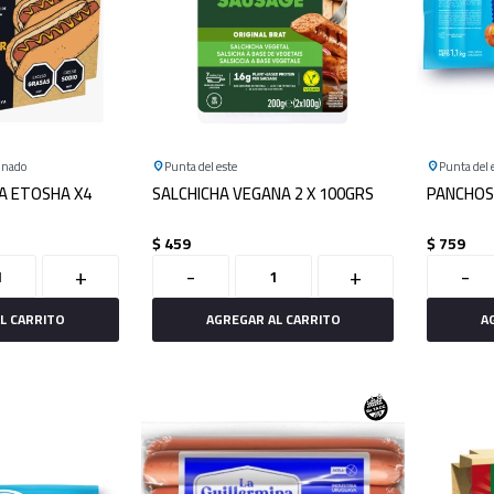
onado
Punta del este
Punta del 
A ETOSHA X4
SALCHICHA VEGANA 2 X 100GRS
PANCHOS
$
459
$
759
+
-
+
-