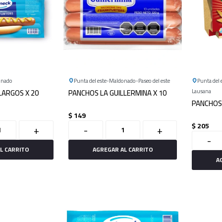
onado
Punta del este
Maldonado
Paseo del este
Punta del 
ARGOS X 20
PANCHOS LA GUILLERMINA X 10
Lausana
PANCHOS 
$
149
$
205
+
-
+
-