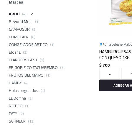
Marcas
ARDO
(4)
Beyond Meat
(1)
CAMPOSUR
(5)
COME BIEN
(6)
CONGELADOS ARTICO
(1)
Punta del este
Mald
HAMBURGUESAS 
Etosha
(3)
CON QUESO 1KG
FLANDERS BEST
(1)
$
700
FRIGORIFICO TACUAREMBO
(3)
-
FRUTOS DEL MAIPO
(1)
HAMBY
(4)
Hola congelados
(1)
La Dolfina
(2)
NOT CO
(1)
PATY
(2)
SCHNECK
(13)