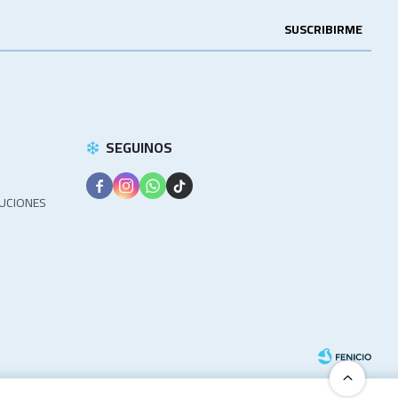
SUSCRIBIRME
SEGUINOS




LUCIONES