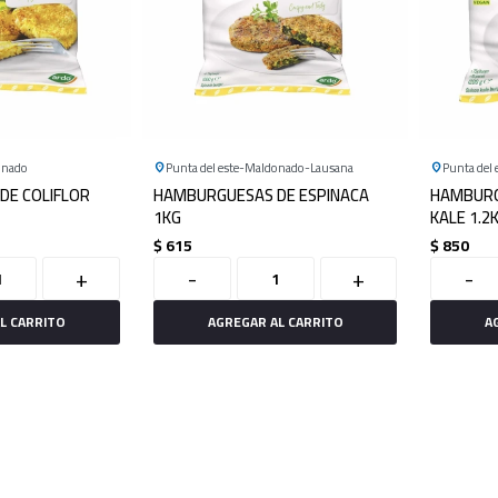
onado
Punta del este
Maldonado
Lausana
Punta del 
DE COLIFLOR
HAMBURGUESAS DE ESPINACA
HAMBURG
1KG
KALE 1.2
$
615
$
850
+
-
+
-