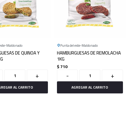
este
Maldonado
Punta del este
Maldonado
UESAS DE QUINOA Y
HAMBURGUESAS DE REMOLACHA
KG
1KG
$
710
+
-
+