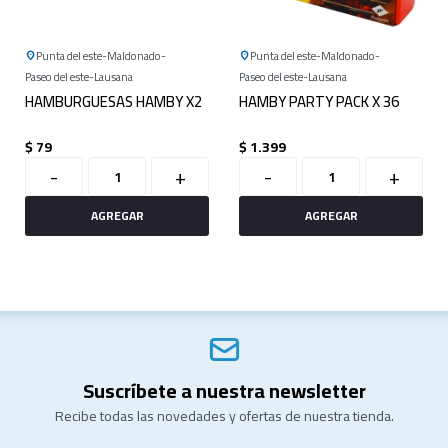
Punta del este
Maldonado
Punta del este
Maldonado
Paseo del este
Lausana
Paseo del este
Lausana
HAMBURGUESAS HAMBY X2
HAMBY PARTY PACK X 36
$
79
$
1.399
-
+
-
+
Suscríbete a nuestra newsletter
Recibe todas las novedades y ofertas de nuestra tienda.