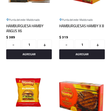
Punta del este
Maldonado
Punta del este
Maldonado
HAMBURGUESA HAMBY
HAMBURGUESAS HAMBY X 8
ANGUS X6
$
389
$
319
-
+
-
+