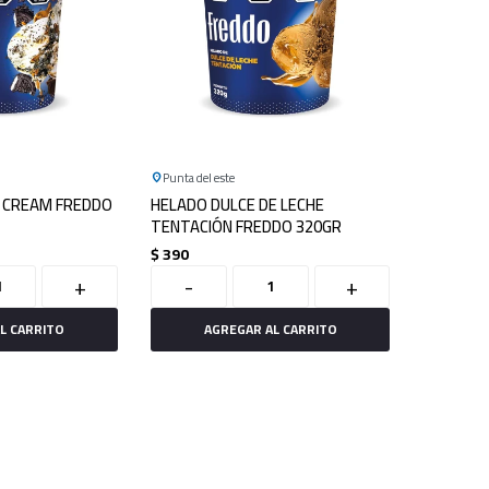
Punta del este
 CREAM FREDDO
HELADO DULCE DE LECHE
TENTACIÓN FREDDO 320GR
$
390
+
-
+