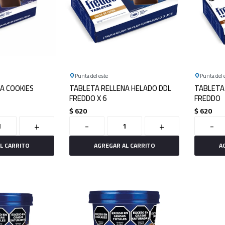
Punta del este
Punta del 
A COOKIES
TABLETA RELLENA HELADO DDL
TABLETA
FREDDO X 6
FREDDO
$
620
$
620
+
-
+
-