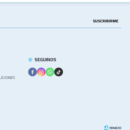
SUSCRIBIRME
SEGUINOS




LUCIONES