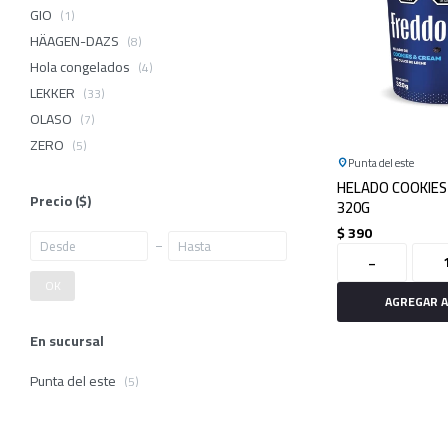
GIO
(1)
HÄAGEN-DAZS
(8)
Hola congelados
(4)
LEKKER
(33)
OLASO
(7)
ZERO
(5)
Punta del este
HELADO COOKIES
Precio
($)
320G
$
390
-
OK
En sucursal
Punta del este
(5)