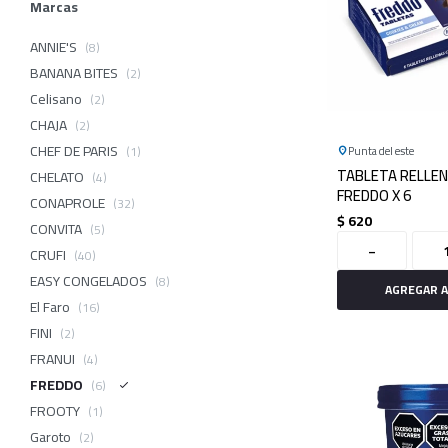
Marcas
ANNIE'S
(8)
BANANA BITES
(2)
Celisano
(2)
CHAJA
(2)
CHEF DE PARIS
(1)
Punta del este
TABLETA RELLEN
CHELATO
(4)
FREDDO X 6
CONAPROLE
(32)
$
620
CONVITA
(5)
-
CRUFI
(40)
EASY CONGELADOS
(8)
El Faro
(16)
FINI
(2)
FRANUI
(4)
FREDDO
(6)
FROOTY
(1)
Garoto
(2)