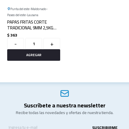
Punta del este
Maldonado
Paseo del este
Lausana
PAPAS FRITAS CORTE
TRADICIONAL 9MM 2,5KG
LAMB WESTON
$
363
-
+
Suscríbete a nuestra newsletter
Recibe todas las novedades y ofertas de nuestra tienda.
SUSCRIBIRME