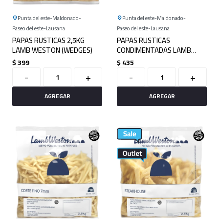
Punta del este
Maldonado
Punta del este
Maldonado
Paseo del este
Lausana
Paseo del este
Lausana
PAPAS RUSTICAS 2,5KG
PAPAS RUSTICAS
LAMB WESTON (WEDGES)
CONDIMENTADAS LAMB
WESTON 2KG (WEDGES)
$
399
$
435
-
+
-
+