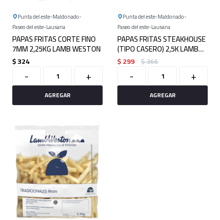
Punta del este
Maldonado
Punta del este
Maldonado
Paseo del este
Lausana
Paseo del este
Lausana
PAPAS FRITAS CORTE FINO
PAPAS FRITAS STEAKHOUSE
7MM 2,25KG LAMB WESTON
(TIPO CASERO) 2,5K LAMB
WESTON
$
324
$
299
$
366
-
+
-
+