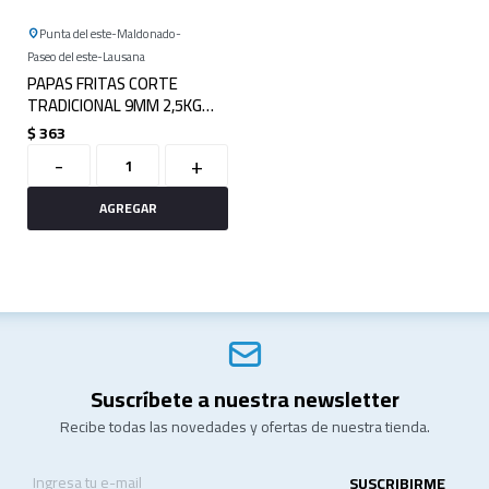
Punta del este
Maldonado
Paseo del este
Lausana
PAPAS FRITAS CORTE
TRADICIONAL 9MM 2,5KG
LAMB WESTON
$
363
-
+
Suscríbete a nuestra newsletter
Recibe todas las novedades y ofertas de nuestra tienda.
SUSCRIBIRME