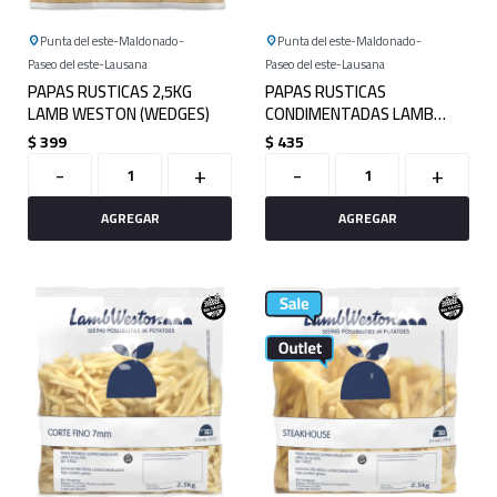
Punta del este
Maldonado
Punta del este
Maldonado
Paseo del este
Lausana
Paseo del este
Lausana
PAPAS RUSTICAS 2,5KG
PAPAS RUSTICAS
LAMB WESTON (WEDGES)
CONDIMENTADAS LAMB
WESTON 2KG (WEDGES)
$
399
$
435
-
+
-
+