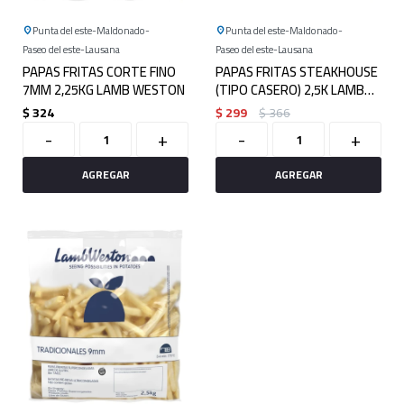
Punta del este
Maldonado
Punta del este
Maldonado
Paseo del este
Lausana
Paseo del este
Lausana
PAPAS FRITAS CORTE FINO
PAPAS FRITAS STEAKHOUSE
7MM 2,25KG LAMB WESTON
(TIPO CASERO) 2,5K LAMB
WESTON
$
324
$
299
$
366
-
+
-
+