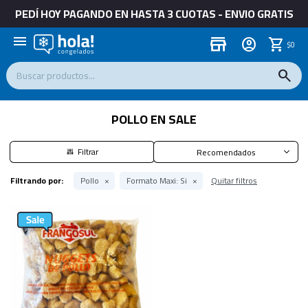
PEDÍ HOY PAGANDO EN HASTA 3 CUOTAS - ENVIO GRATIS
menu
store
$
0
POLLO EN SALE
Recomendados
Filtrando por:
Pollo
Formato Maxi:
Si
Quitar filtros