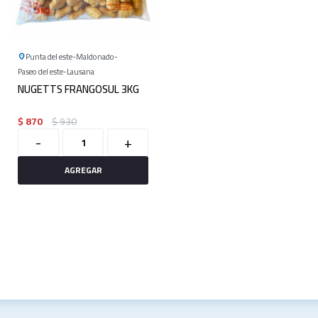
Punta del este
Maldonado
Paseo del este
Lausana
NUGETTS FRANGOSUL 3KG
$
870
$
930
-
+