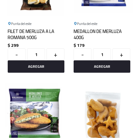
Punta del este
Punta del este
FILET DE MERLUZA A LA
MEDALLON DE MERLUZA
ROMANA 500G
400G
$
299
$
179
-
+
-
+