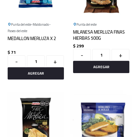
Punta del este
Maldonado
Punta del este
Paseo del este
MILANESA MERLUZA FINAS
HIERBAS 500G
MEDALLON MERLUZA X 2
$
299
$
71
-
+
-
+