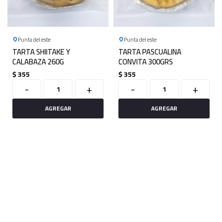
Punta del este
Punta del este
TARTA SHIITAKE Y
TARTA PASCUALINA
CALABAZA 260G
CONVITA 300GRS
$
355
$
355
-
+
-
+