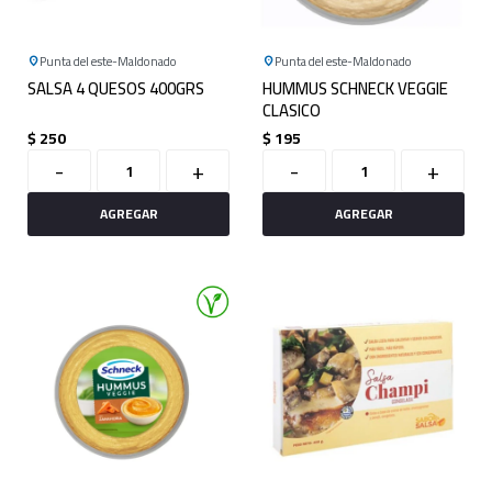
Punta del este
Maldonado
Punta del este
Maldonado
SALSA 4 QUESOS 400GRS
HUMMUS SCHNECK VEGGIE
CLASICO
$
250
$
195
-
+
-
+