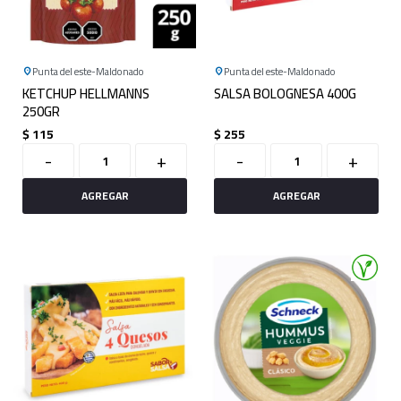
Punta del este
Maldonado
Punta del este
Maldonado
KETCHUP HELLMANNS
SALSA BOLOGNESA 400G
250GR
$
115
$
255
-
+
-
+