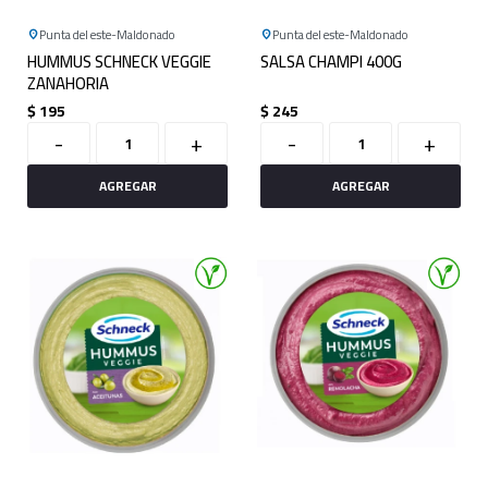
Punta del este
Maldonado
Punta del este
Maldonado
HUMMUS SCHNECK VEGGIE
SALSA CHAMPI 400G
ZANAHORIA
$
195
$
245
-
+
-
+