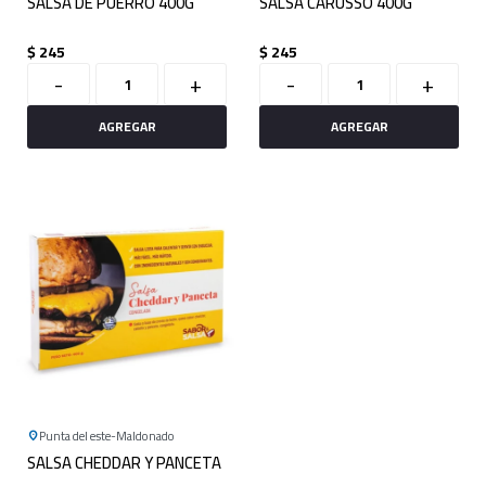
SALSA DE PUERRO 400G
SALSA CARUSSO 400G
$
245
$
245
-
+
-
+
Punta del este
Maldonado
SALSA CHEDDAR Y PANCETA