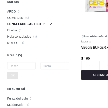
Marcas
ARDO
(4)
COME BIEN
(6)
CONGELADOS ARTICO
(1)
Etosha
(1)
Hola congelados
(1)
Punta del este
Mald
Lausana
NOT CO
(1)
VEGGIE BURGER X
Precio
($)
$
160
-
OK
En sucursal
Punta del este
(1)
Maldonado
(1)