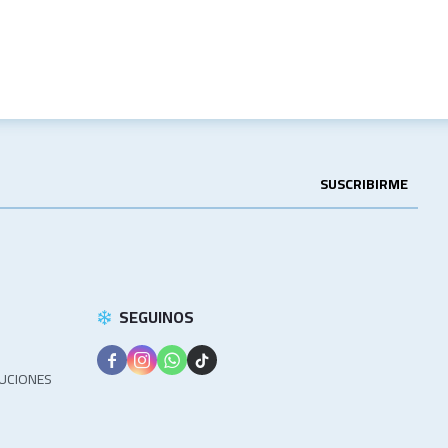
SUSCRIBIRME
SEGUINOS




LUCIONES