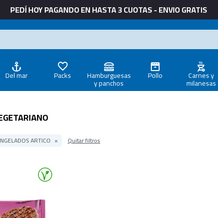
PEDÍ HOY PAGANDO EN HASTA 3 CUOTAS - ENVIO GRATIS
Del mar
Packs
Hamburguesas
Pollo
Carnes y
y panchos
milanesas
EGETARIANO
NGELADOS ARTICO
Quitar filtros