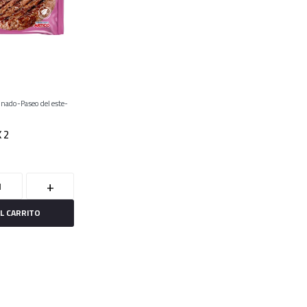
onado
Paseo del este
 2
+