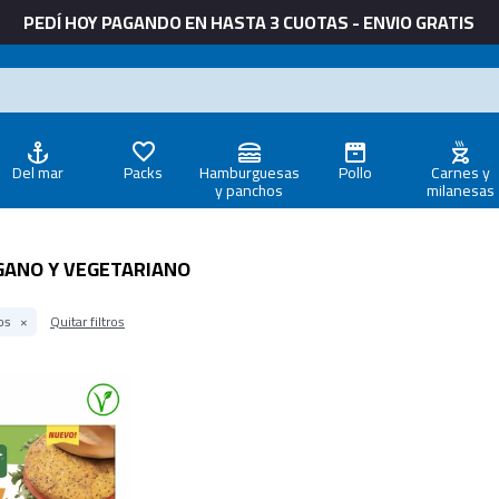
PEDÍ HOY PAGANDO EN HASTA 3 CUOTAS - ENVIO GRATIS
Del mar
Packs
Hamburguesas
Pollo
Carnes y
y panchos
milanesas
GANO Y VEGETARIANO
os
Quitar filtros