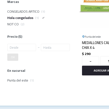
Marcas
CONGELADOS ARTICO
(1)
Hola congelados
(1)
NOT CO
(2)
Precio
($)
Punta del este
MEDALLONES CA
CHIA X 4
$
290
OK
-
En sucursal
Punta del este
(1)