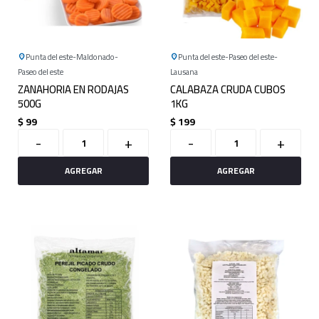
Punta del este
Maldonado
Punta del este
Paseo del este
Paseo del este
Lausana
ZANAHORIA EN RODAJAS
CALABAZA CRUDA CUBOS
500G
1KG
$
99
$
199
-
+
-
+