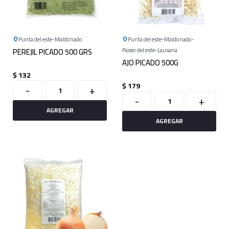
Punta del este
Maldonado
Punta del este
Maldonado
PEREJIL PICADO 500 GRS
Paseo del este
Lausana
AJO PICADO 500G
$
132
$
179
-
+
-
+