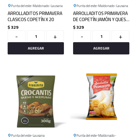
Punta del este
Maldonado
Lausana
Punta del este
Maldonado
Lausana
ARROLLADITOS PRIMAVERA
ARROLLADITOS PRIMAVERA
CLASICOS COPETÍN X 20
DE COPETÍN JAMÓN Y QUESO
X 15
$
329
$
329
-
+
-
+
Punta del este
Lausana
Punta del este
Maldonado