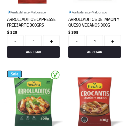
Punta del este
Maldonado
Punta del este
Maldonado
ARROLLADITOS CAPRESSE
ARROLLADITOS DE JAMON Y
FREEZARTE 300GRS
QUESO VEGANOS 300G
$
329
$
359
-
+
-
+