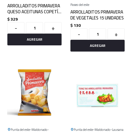
ARROLLADITOS PRIMAVERA
Paseo del este
QUESO ACEITUNAS COPETÍN
ARROLLADITOS PRIMAVERA
X 15
DE VEGETALES 15 UNIDADES
$
329
$
130
-
+
-
+
Punta del este
Maldonado
Punta del este
Maldonado
Lausana