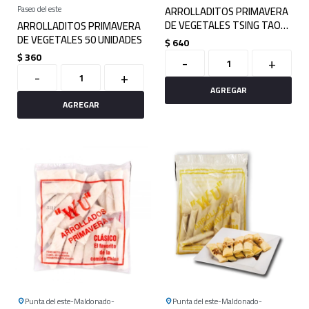
Paseo del este
ARROLLADITOS PRIMAVERA
DE VEGETALES TSING TAO
ARROLLADITOS PRIMAVERA
60 UNIDADES
DE VEGETALES 50 UNIDADES
$
640
$
360
-
+
-
+
Punta del este
Maldonado
Punta del este
Maldonado